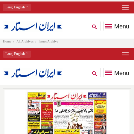
Lang
: English
Menu
Home
All Archives
Issues Archive
Lang
: English
Menu