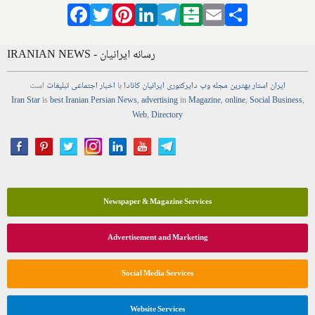
Facebook
Twitter
Pinterest
LinkedIn
Telegram
Balatarin
Email
Share
IRANIAN NEWS - رسانه ایرانیان
ایران استار
بهترین
مجله
وب
دایرکتوری
ایرانیان کانادا
با
اخبار
اجتماعی
تبلیغات
است
Iran Star
is
best Iranian Persian
News
,
advertising
in
Magazine
,
online
,
Social Business
,
Web
,
Directory
Newspaper & Magazine Services
Advertisement and Marketing
Social Media Services
Website Services