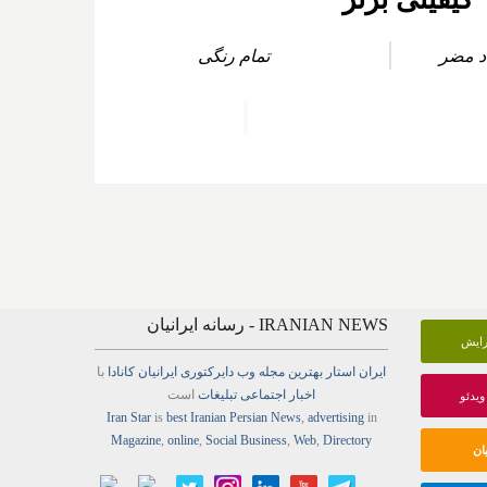
د مضر
تمام رنگی
IRANIAN NEWS - رسانه ایرانیان
گرایش
ایران استار
بهترین
مجله
وب
دایرکتوری
ایرانیان کانادا
با
اخبار
اجتماعی
تبلیغات
است
ویدئو
Iran Star
is
best Iranian Persian
News
,
advertising
in
Magazine
,
online
,
Social Business
,
Web
,
Directory
ان