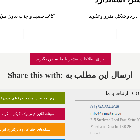
در دو شکل مترو و تبلوید
کاغذ سفید و چاپ بدون موا
برای اطلاعات بیشتر با ما تماس بگیرید
Share this with: ارسال این مطلب به
 با ما
روزنامه
معتبر، متنوع، حرفه‌ای، بدون 
(+1) 647-674-4048
تبلیغات آنلاین
فیس‌بوک، گوگل، تلگرام، 
315 Steelcase Road East, Suite 2
Markham, Ontario, L3R 2R5
شبکه‌های اجتماعی و دایرکتوری ایرانی
Canada