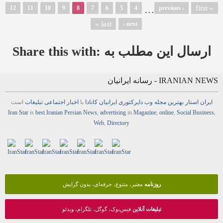
…
« first
12
11
10
9
8
7
6
5
4
‹ previous
last »
next ›
Share this with: ارسال این مطلب به
IRANIAN NEWS - رسانه ایرانیان
ایران استار
بهترین
مجله
وب
دایرکتوری
ایرانیان کانادا
با
اخبار
اجتماعی
تبلیغات
است
Iran Star
is
best Iranian Persian
News
,
advertising
in
Magazine
,
online
,
Social Business
,
Web
,
Directory
روزنامه
معتبر، متنوع، حرفه‌ای، بدون گرایش
تبلیغات آنلاین
فیس‌بوک، گوگل، تلگرام، ویدئو