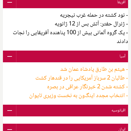
افریقا
- نود کشته در حمله غرب نیجریه
- ژنرال حفتر: آتش بس از 12 ژانویه
- یک گروه آلمانی بیش از 100 پناهنده آفریقایی را نجات
دادند
آسیا
- هیثم بن طارق پادشاه عمان شد
- طالبان 2 سرباز آمریکایی را در قندهار کشت
- کشته شدن 2 خبرنگار عراقی در بصره
- انتخاب مجدد اینگ‌ون به نخست وزیری تایوان
اقیانوسیه
ایران