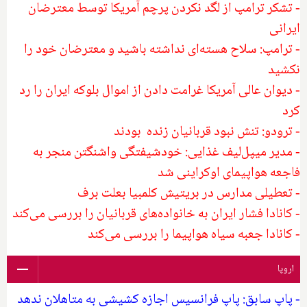
- تشکر ترامپ از لگد نکردن پرچم آمریکا توسط معترضان
ایرانی
- ترامپ: سلاح هسته‌ای نداشته باشید و معترضان خود را
نکشید
- دیوان عالی آمریکا غرامت دادن از اموال بلوکه ایران را رد
کرد
- ترودو: تنش نبود قربانیان زنده بودند
- مدیر میپل‌لیف غذایی: خودشیفتگی واشنگتن منجر به
فاجعه هواپیمای اوکراینی شد
- تعطیلی مدارس در بریتیش کلمبیا بعلت برف
- کانادا فشار ایران به خانواده‌های قربانیان را بررسی می‌کند
- کانادا جعبه سیاه هواپیما را بررسی می‌کند
اروپا
- پاپ سابق: پاپ فرانسیس اجازه کشیشی به متاهلان ندهد