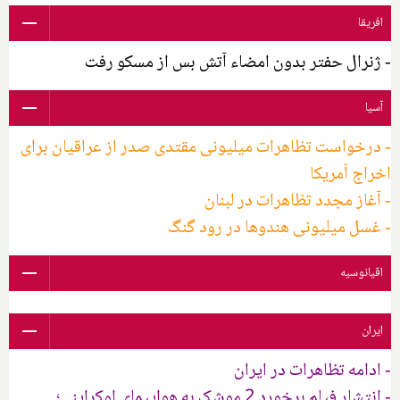
افریقا
- ژنرال حفتر بدون امضاء آتش بس از مسکو رفت
آسیا
- درخواست تظاهرات میلیونی مقتدی صدر از عراقیان برای
اخراج آمریکا
- آغاز مجدد تظاهرات در لبنان
- غسل میلیونی هندوها در رود گنگ
اقیانوسیه
ایران
- ادامه تظاهرات در ایران
- انتشار فیلم برخورد 2 موشک به هواپیمای اوکراینی؛