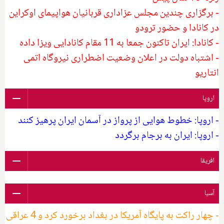
- برگزاری چندین مجلس عزاداری قربانیان هواپیمای اوکراین
در کانادا و حضور ترودو
- کانادا: ایران تاکنون جمعا به 11 مقام کانادایی ویزا داده
- اشتباه دولت در اعلان وضعیت اضطراری نیروگاه اتمی
انتاریو
اروپا
- اروپا: خطوط هوایی از پرواز در آسمان ایران پرهیز کنند
- اروپا: ایران به برجام برگردد
افریقا
آسیا
- چهار راکت به پایگاه آمریکا در بغداد برخورد کرد و 4 عراقی