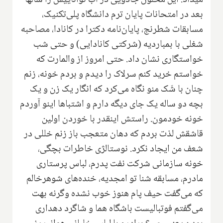
میداد. این محلول جادویی در آب تواناییش را سالها
بعد در امتحانات پایان ترم دانشگاه پلی‌تکنیک،
مسابقات شطرنج، پایان‌نامه دکترا در کانادا، مصاحبه
شغلی با بمباردیه (شرکتی کانادایی) و حتی شب
خواستگاری نشان داد.‌ حتی امروز از والمارت که
خواستم خرید کنم سرلاک را دیدم و بردم خونه، زنم
چنان با شَک منو نگاه می‌کرد که انگار یک زن و یک
بچه دو ساله یک جای دیگه دارم و اشتباها اینو آوردم
خونه خودمون. راستش اینقدر با خوردن اولین
قاشقش لذت بردم که دهان متعجب باز زنم خللی در
شعف من ایجاد نکرد. نوستالژی خاطرات بچگی،
خونه سازمانی شرکت نفت پدرم، لباس پرستاری
مادرم، مسابقه شنا تو امجدیه، خنده‌های شوهرخالم
که می‌گفت حیف پام هنوز خوب نشده وگرنه بهت
می‌گفتم فوتبالیست باشگاه هما و شاگرد دهداری