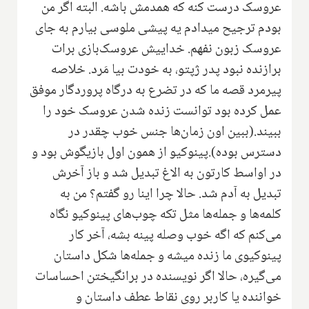
عروسک درست کنه که همدمش باشه. البته اگر من
بودم ترجیح میدادم یه پیشی ملوسی بیارم به جای
عروسک زبون نفهم. خداییش عروسک‌بازی برات
برازنده نبود پدر ژپتو، به خودت بیا مَرد. خلاصه
پیرمرد قصه ما که در تضرع به درگاه پروردگار موفق
عمل کرده بود توانست زنده شدن عروسک خود را
ببیند.(ببین اون زمان‌ها جنس خوب چقدر در
دسترس بوده).پینوکیو از همون اول بازیگوش بود و
در اواسط کارتون به الاغ تبدیل شد و باز آخرش
تبدیل به آدم شد. حالا چرا اینا رو گفتم؟ من به
کلمه‌ها و جمله‌ها مثل تکه‌ چوب‌های پینوکیو نگاه
می‌کنم که اگه خوب وصله پینه بشه، آخر کار
پینوکیوی ما زنده میشه و جمله‌ها شکل داستان
می‌گیره، حالا اگر نویسنده در برانگیختن احساسات
خواننده یا کاربر روی نقاط عطف داستان و