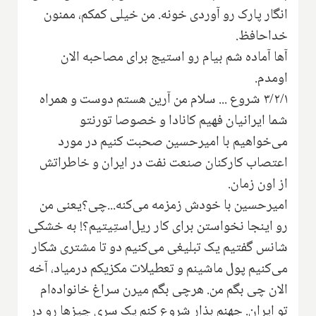
انگار پارک رو آوردی خونه. من خیلی کمکم، ممنون
خداحافظ.
آها آماده شم بیام رو استیج برای مصاحبه الان
اومدم.
۳/۲/۱ شروع ... سلام من آرین هستم دوست و همراه
شما ایرانیان فهیم کانادا و خصوصا تورنتو
می‌خواهیم با امیرحسین صحبت کنیم در مورد
اعتصاب کارکنان صنعت نفت در ایران و خاطراتش
از اون زمان.
امیر‌حسین با خودش زمزمه می‌کنه...چی؟یعنی من
رو اینجا نخواستن برای کار ریل‌استِیتیم؟! به خشکی
شانس گفتیم یک تبلیغی می‌کنیم دو تا مشتری شکار
می‌کنیم پول ماشینم و تعطیلات مکزیکم درمیاد، آخه
الان چی بگم من. هرچی بگم میرن سراغ خانواده‌ام
تو ایران. جهنم بذار شروع کنم یک سری چیزها رو در