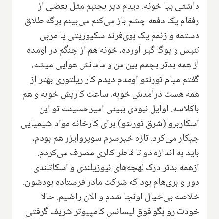
داشتی بیا خونه. دیدم دیر بجنبم مثل بعضی از
رفقام یک دفعه چشم باز می‌کنم می‌بینم برگه طلاق
دستمه و زنمم یک بوی‌فرند سکیوریتی یا مربی
تنیس و یوگا گیر آورده، خونه هم از چنگم در اومده
از همه بدتر بچمم بین من و مامانش هوایی میشه‌،
گفتم میام تورنتو اومدم دیدم کار ریلتوری بهتر از
همه هست درآمدش خوبه، ساعت کاریش خوبه و هم
باکلاسه. اوایل نبودی ببینی امیرحسینت تو این
اسکاربرو (شرق تورنتو) برای کارخانه مواد شیمیایی
چیکار می‌کرد. تازه خیرسرم سوپروایزر هم بودم‌،
باید به اندازه دو تا قاطر کالری مصرف می‌کردم‌.
ازهمه بدتر درک لهجه‌های نیوزیلندی و اسکاتلندی
دور و بری‌هام بود که شرکت مادر فرستاده بودشون.
خلاصه بی‌خیال اونجا شدم و الان راضیم. حالا
خودت رو بگو فوق لیسانس کامپیوتر شریف گرفتی