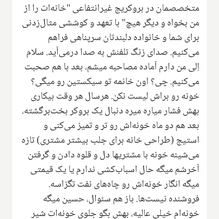
متخصصمان در بروکریج غیرانتفاعی "خانه‌ات را از
من بخواه و دیگر هیچ" با تعهد و کوششی مثال‌زدنی
برای شما و خانواده دلبندتان سرپناهی فراهم
می‌کنیم. صدای زنگ تلفنش به صدا درمی‌آید. سلام
اِلی من دارم آماده مصاحبه میشم، بعد با هم صحبت
می‌کنیم. چی؟ اون خانمه تو سیکستین رو میگی؟
خونه رو براش لیست نکن. هرسال هر وقت بیکاری
بهش فشار میاره میره دنبال یک بروکر بخت‌برگشته،
بعد هم دو ماه خونه‌اش رو تر و تمیز می‌کنی و
استیج (طراحی خانه برای جلب بیشتر مشتری) تازه
می‌شینه خونه با مشتریها دل و قلوه دادن و گرفتن
آخرشم میگه حال اسباب‌کشی ندارم یا یک قیمتی
میگه انگار خونه‌اش رو چاه‌های نفت تگزاسه.
فروشنده نیست‌ها. باز هم سئوال، حسین میگه
خونه‌ام خیلی عالیه، بهش بگو جلوی خونه‌ات شیر