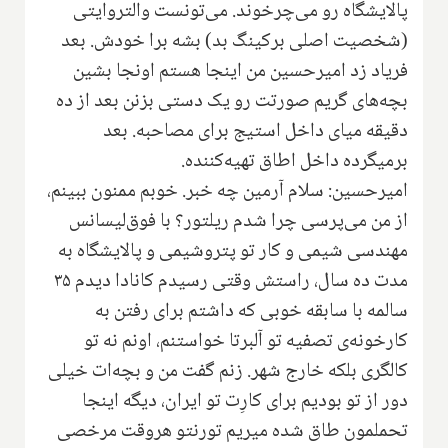
پالایشگاه رو می‌چرخوند. می‌تونست والتروایتی
(شخصیت اصلی برکینگ بد‌) بشه برا خودش. بعد
فریاد زد امیرحسین من اینجا هستم اونجا بشین
بچه‌های گریم صورتت رو یک دستی بزنن بعد از ده
دقیقه میای داخل استیج برای مصاحبه. بعد
برمیگرده داخل اطاق تهیه‌کننده.
امیرحسین: سلام آرمین چه خبر. خوبم ممنون ببینم،
از من می‌پرسی چرا شدم ریلتور؟ با فوق‌لیسانس
مهندسی شیمی و کار تو پتروشیمی و پالایشگاه به
مدت ده سال، راستش وقتی رسیدم کانادا دیدم ۳۵
سالمه با سابقه خوبی که داشتم برای رفتن به
کارخونه‌ی تصفیه تو آلبرتا خواستنم، اونم نه تو
کالگری بلکه خارج شهر. زنم گفت من و بچه‌ات خیلی
دور از تو بودیم برای کارِت تو ایران، دیگه اینجا
تحملمون طاق شده میریم تورنتو هروقت مرخصی