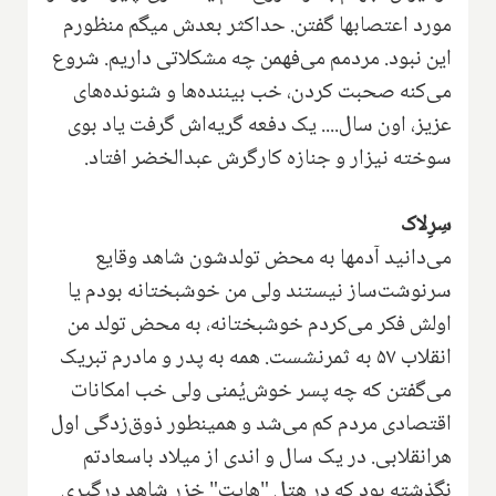
مورد اعتصابها گفتن. حداکثر بعدش میگم منظورم
این نبود. مردمم می‌فهمن چه مشکلاتی داریم. شروع
می‌کنه صحبت کردن‌، خب بیننده‌ها و شنونده‌های
عزیز، اون سال.... یک دفعه گریه‌اش گرفت یاد بوی
سوخته نیزار و جنازه کارگرش عبدالخضر افتاد.
سِرِلاک
می‌دانید آدمها به محض تولدشون شاهد وقایع
سرنوشت‌ساز نیستند ولی من خوشبختانه بودم یا
اولش فکر می‌کردم خوشبختانه، به محض تولد من
انقلاب ۵۷ به ثمرنشست. همه به پدر و مادرم تبریک
می‌گفتن که چه پسر خوش‌یُمنی ولی خب امکانات
اقتصادی مردم کم می‌شد و همینطور ذوق‌زدگی اول
هرانقلابی. در یک سال و اندی از میلاد باسعادتم
نگذشته بود که در هتل "هایت" خزر شاهد درگیری