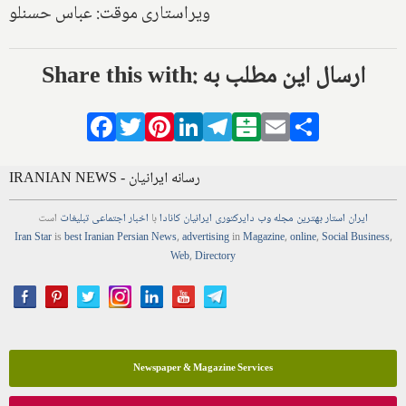
ویراستاری موقت: عباس حسنلو
Share this with: ارسال این مطلب به
Facebook
Twitter
Pinterest
LinkedIn
Telegram
Balatarin
Email
Share
IRANIAN NEWS - رسانه ایرانیان
ایران استار
بهترین
مجله
وب
دایرکتوری
ایرانیان کانادا
با
اخبار
اجتماعی
تبلیغات
است
Iran Star
is
best Iranian Persian
News
,
advertising
in
Magazine
,
online
,
Social Business
,
Web
,
Directory
Newspaper & Magazine Services