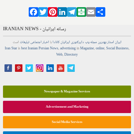
Facebook
Twitter
Pinterest
LinkedIn
Telegram
Balatarin
Email
Share
IRANIAN NEWS - رسانه ایرانیان
ایران استار
بهترین
مجله
وب
دایرکتوری
ایرانیان کانادا
با
اخبار
اجتماعی
تبلیغات
است
Iran Star
is
best Iranian Persian
News
,
advertising
in
Magazine
,
online
,
Social Business
,
Web
,
Directory
Newspaper & Magazine Services
Advertisement and Marketing
Social Media Services