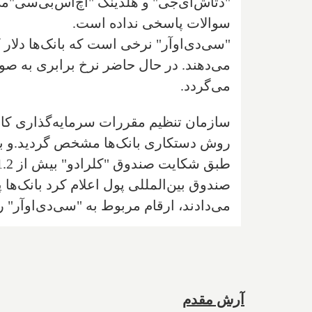
"دتاش‌ای‌جی" و هلدینگ "اچ‌اس‌بی‌سی"می‌ب
سوالات پاسخی نداده است.
"سی‌دی‌او‌آر" نرخی است که بانک‌ها دلا
می‌دهند. در حال حاضر نرخ برابری به صور
می‌گردد.
روش دستکاری بانک‌ها مشخص گردید.و بانک
طبق شکایت صندوق "کلرادو" بیش از 1.2 میلیارد دلار سود از این نوع معاملات بدست آمده که غیر قانونی اعلام شده است.
صندوق بین‌المللی پول اعلام کرد بانک‌ها پ
می‌دادند، ارقام مربوط به "سی‌دی‌او‌آر" ر
آرش مقدم