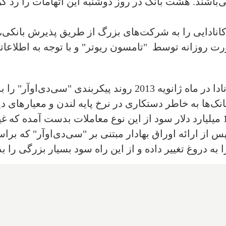
اشند. هشت بانک در روز دوشنبه این اتهامات را رد کرده
ر کانادایی را به شرکت‌های بزرگ از طریق پذیرش بانکی،
ت روزانه توسط "تامسون ریوتر"‌ و با توجه به اطلاعاتی
سازمان تنظیم مقررات سرمایه‌گذاری کانادا در ماه ژانویه 2013 
‌ها به خاطر دستکاری در نرخ پایه لندن و معیارهای دی
س از ارائه اوراق بهادار مبتنی بر "سی‌دی‌او‌آر" که براس
ا به دروغ تغییر داده و از این راه سود بسیار بزرگی را ب