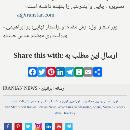
تصویری، چاپی و اینترنتی را بعهده داشته است.
a@iranstar.com
ویراستار اول: آرش مقدم؛ ویراستار نهایی: پر ابراهیمی -
ویراستاری موقت: عباس حسنلو
Share this with: ارسال این مطلب به
Facebook
Twitter
Pinterest
LinkedIn
Telegram
Balatarin
Email
Share
IRANIAN NEWS - رسانه ایرانیان
ایران استار
بهترین
مجله
وب
دایرکتوری
ایرانیان کانادا
با
اخبار
اجتماعی
تبلیغات
است
Iran Star
is
best Iranian Persian
News
,
advertising
in
Magazine
,
online
,
Social Business
,
Web
,
Directory