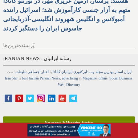
هستند؛ پرستار، آرمین عزیزی مهر، در تورنتو کانادا
متهم به آزار جنسی کارآموزش شد؛ اسرائیل راننده
آمبولانس و انگلیس شهروند انگلیسی-آذربایجانی
جاسوس ایران را دستگیر کردند
پُربیننده‌ترین‌ها
IRANIAN NEWS - رسانه ایرانیان
ایران استار
بهترین
مجله
وب
دایرکتوری
ایرانیان کانادا
با
اخبار
اجتماعی
تبلیغات
است
Iran Star
is
best Iranian Persian
News
,
advertising
in
Magazine
,
online
,
Social Business
,
Web
,
Directory
Newspaper & Magazine Services
Advertisement and Marketing