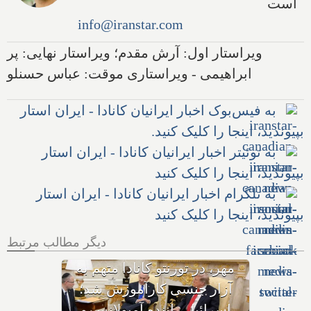
است
info@iranstar.com
ویراستار اول: آرش مقدم؛ ویراستار نهایی: پر
ابراهیمی - ویراستاری موقت: عباس حسنلو
به فیس‌بوک اخبار ایرانیان کانادا - ایران استار
بپیوندید، اینجا را کلیک کنید.
به توئیتر اخبار ایرانیان کانادا - ایران استار
بپیوندید، اینجا را کلیک کنید
به تلگرام اخبار ایرانیان کانادا - ایران استار
بپیوندید، اینجا را کلیک کنید
دیگر مطالب مرتبط
با وجود حکم بازداشت، چگونه
هواپیمای نتانیاهو از فراز کانادا
گذشت؟ ترامپ پس از حمله
ایران به اردن: به شدت به