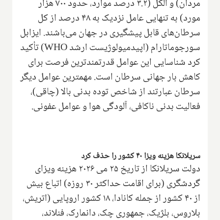
مردان) و الکل (۳.۲ درصد موارد، حدود ۷۰۰ هزار
مورد) به تنهایی عامل نزدیک به ۴۸ درصد از کل
سرطان‌های قابل پیشگیری در جهان می‌باشند. ایزابل
سورجوماتارام (اپیدمیولوژیست ارشد WHO) تأکید
کرد شناسایی این عوامل قدرتمندترین فرصت برای
کاهش بار جهانی سرطان است. مهمترین عوامل دیگر
سرطان عبارتند از شاخص توده بدنی بالا (چاقی)،
فعالیت بدنی ناکافی، آلودگی هوا و عوامل عفونی.
سریلانکا هزینه ویزا ۴۰ کشور را حذف کرد
دولت سریلانکا از تاریخ ۲۵ می ۲۰۲۶ هزینه ویزای
گردشگری (برای اقامت حداکثر ۳۰ روزه) اتباع بیش
از ۴۰ کشور از جمله کانادا، ۱۸ کشور اروپایی (اتریش،
بلاروس، بلژیک، جمهوری چک، دانمارک، فنلاند،