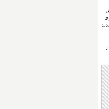
م خودش
دن وی
دند
و