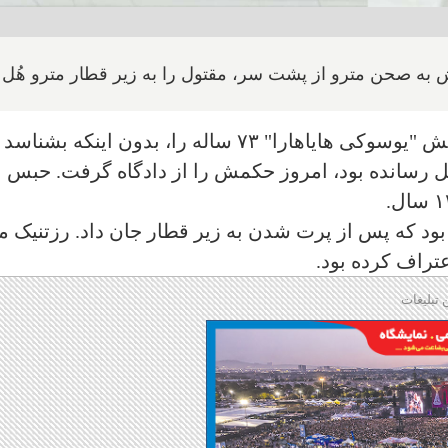
 به صحن مترو از پشت سر، مقتول را به زیر قطار مترو هُل د
"جان رزتنیک" ۵۶ ساله که حدود ۳ سال پیش "یوسوکی هایاهارا" ۷۳ ساله را، بدون اینکه بشن
تل رسانده بود، امروز حکمش را از دادگاه گرفت. حبس ا
بود که پس از پرت شدن به زیر قطار جان داد. رزتنیک م
عتراف کرده بود.
 تبلیغات