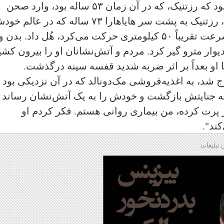
۱۸ ژوئن سال ۲۰۱۸، ساعت ۱۰:۰۷ صبح بود که رزتنیک، که در آن زمان ۵۳ ساله بود، وارد صحن
متروی "بلور و ‌یانگ" شد. هفت دقیقه بعد، رزتنیک به پشت سر هایاهارا ۷۳ ساله که در عال
بود رفت و او را به زیر قطار مترو که با سرعت تقریباً ۵۰ کیلومتری حرکت می‌کرد، هُل داد. ب
وار مترو گیر کرد. مردم و آتش‌نشانان او را بیرون کشی
ا او بعداً بر اثر ضربه شدید قفسه سینه درگذشت.
ج شد، به اغذیه‌فروشی مک‌دونالد که در آن نزدیکی بود
ه جنایتش بازگشت و خودش را به یک آتش‌نشان رساند 
پرت کرده، من بیماری روانی هستم. فکر کردم او
ند".
 تبلیغات