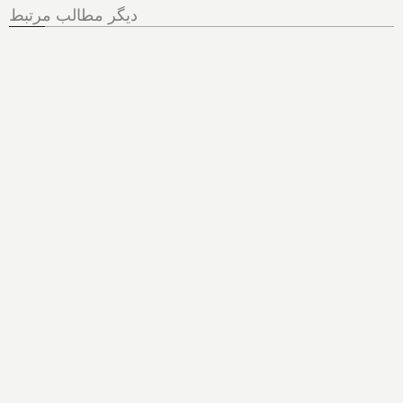
دیگر مطالب مرتبط
افزایش دزدی از مغازه‌ها در
کانادا و افت صادرات به آمریکا؛
توافق تنگه هرمز در قدم آخر و
آماده اعلان است؛ تقریبا تمامی
موشک‌های دوربرد و ۸۰%
پدافند آمریکا صرف ایران شده