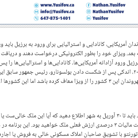
ان آمریکایی، کانادایی و استرالیایی برای ورود به برزیل باید وی
 آمریکایی‌ها می‌توانند از ۱۰ آوریل به بعد، ویزای خود را بطور الکترونیکی درخواست دهند و دریافت
زیل ورود آزادانه آمریکایی‌ها، کانادایی‌ها و استرالیایی‌ها را پس 
۶ سال به حالت اول در می‌آورد. وی در مارس ۲۰۲۳، اندکی پس از شکست دادن بولسونارو، رئیس جمهور سابق ای
کشور گفت که ویزای یکطرفه که در آن برزیل شهروندان این ۳ کشور را از ویزا معاف کرده باشد اما این کشورها ا
۴- اگر مالک یک ملک مسکونی در تورنتو هستید، باید تا ۳۰ آوریل به شهر اطلاع دهید که آیا این ملک خالی‌س
زیرا در صورت خالی بودن ملک مجبور به پرداخت مالیات ۳ درصدی ارزش فعلی ملک خواهید بود. این برنامه
تورنتو با تشویق صاحبان املاک مسکونی خالی به فروش یا اجاره