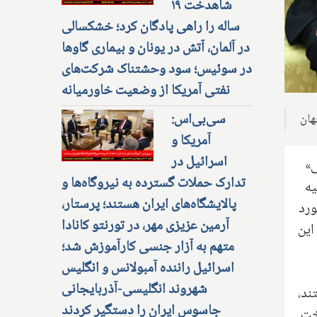
شاهدخت ۱۹
ساله را راهی پادگان کرد؛ خشکسالی
در آلمان، آتش در یونان و بیماری گاوها
در سوئیس؛ سود وحشتناک شرکت‌های
نفتی آمریکا از وضعیت خاورمیانه
سی‌بی‌اس:
آمریکا و
اسرائیل در
ی»
تدارک حملات گسترده به نیروگاه‌ها و
عمدتا علیه
پالایشگاه‌های ایران هستند؛ پرستار،
ورد
آرمین عزیزی مهر، در تورنتو کانادا
این
متهم به آزار جنسی کارآموزش شد؛
اسرائیل راننده آمبولانس و انگلیس
شهروند انگلیسی-آذربایجانی
ند،
جاسوس ایران را دستگیر کردند
پرداخت