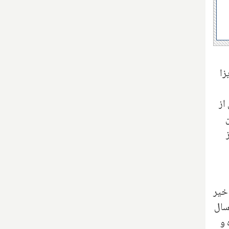
زا
از
ن
ز
ت یا خیر
 در سال
 و