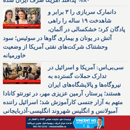
دانمارک سربازی را ۳ برابر و
شاهدخت ۱۹ ساله را راهی
پادگان کرد؛ خشکسالی در آلمان،
آتش در یونان و بیماری گاوها در سوئیس؛ سود
وحشتناک شرکت‌های نفتی آمریکا از وضعیت
خاورمیانه
سی‌بی‌اس: آمریکا و اسرائیل در
تدارک حملات گسترده به
نیروگاه‌ها و پالایشگاه‌های ایران
هستند؛ پرستار، آرمین عزیزی مهر، در تورنتو کانادا
متهم به آزار جنسی کارآموزش شد؛ اسرائیل راننده
آمبولانس و انگلیس شهروند انگلیسی-آذربایجانی
جاسوس ایران را دستگیر کردند