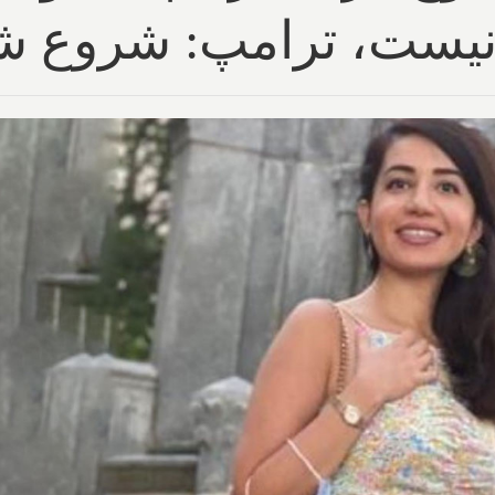
یست، ترامپ: شروع شو