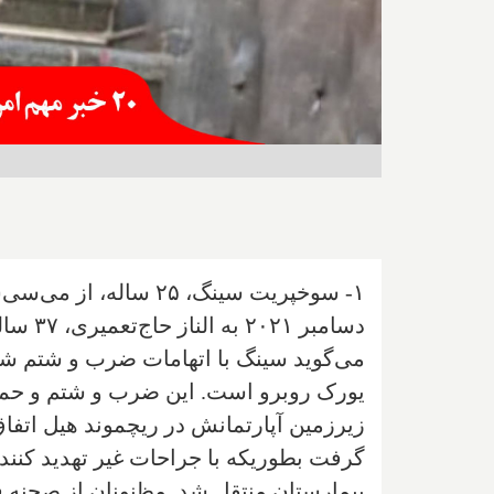
۱- سوخپریت سینگ، ۲۵ س
می‌گوید سینگ با اتهامات ضرب و شتم شدی
یورک روبرو است. این ضرب و شتم و حمله 
زیرزمین آپارتمانش در ریچموند هیل اتفاق ا
بیمارستان منتقل شد. مظنونان از صحنه فر