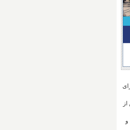
کا برای
 از
و