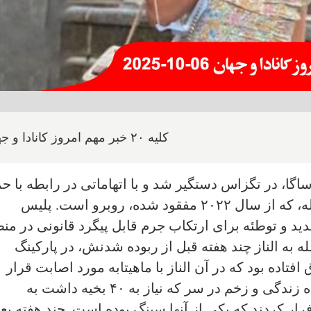
کلیه ۲۰ خبر مهم امروز کانادا و جهان
اله، از می‌سی‌ساگا، در تگزاس دستگیر شد و با اتهاماتی در رابطه با ح
دسامبر ۲۰۲۱ به الناز حاج‌تعمیری، ۳۷ ساله، که از سال ۲۰۲۲ مفقود شده، روبرو است. پلیس
د و توطئه برای ارتکاب جرم قابل پیگرد قانونی در من
به الناز چند هفته قبل از ربوده شدنش، در پارکینگ
فتاده بود که در آن الناز با ماهیتابه مورد اصابت قرار
گرفت بطوریکه با جراحات غیر تهدید کننده زندگی و زخم در سر که نیاز به ۴۰ بخیه داشت به
ار کردند که یکی از آنها سینگ بوده است. چند هفته بعد