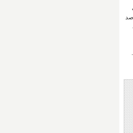
تحادیه اروپا حاصل شده ایالات متحده با ۱۵ درصد