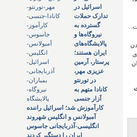
اسرائیل در
تدارک حملات
گسترده به
ت.
نیروگاه‌ها و
پالایشگاه‌های
دن
ایران هستند؛
ی
پرستار، آرمین
ن
عزیزی مهر،
در تورنتو
ت
کانادا متهم به
آزار جنسی
کارآموزش شد؛ اسرائیل راننده
آمبولانس و انگلیس شهروند
انگلیسی-آذربایجانی جاسوس
ایران را دستگیر کردند