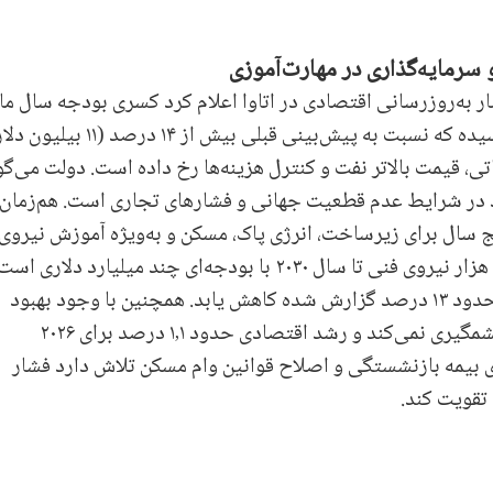
 سرمایه‌گذاری در مهارت‌آموزی
شار به‌روزرسانی اقتصادی در اتاوا اعلام کرد کسری بودجه سال ما
۲۰۲۵ تا ۲۰۲۶ به حدود ۶۶٫۹ میلیارد دلار کانادا رسیده که نسبت به پیش‌بینی قبلی بیش از ۱۴ درصد (۱
تی، قیمت بالاتر نفت و کنترل هزینه‌ها رخ داده است. دولت می‌گو
د در شرایط عدم قطعیت جهانی و فشارهای تجاری است. هم‌زمان
۵۵ میلیارد دلار طی پنج سال برای زیرساخت، انرژی پاک، مسکن و به‌ویژه آموزش نیروی
ارائه کرده که شامل جذب و آموزش بین ۸۰ تا ۱۰۰ هزار نیروی فنی تا سال ۲۰۳۰ با بودجه‌ای چند میلیارد دلاری
کمبود نیروی کار و بیکاری جوانان که نرخ آن تا حدود ۱۳ درصد گزارش شده کاهش یابد. همچنین با وجود بهبود
درآمدها، مسیر کلی کسری در بلندمدت تغییر چشمگیری نمی‌کند و رشد اقتصادی حدود ۱٫۱ درصد برای ۲۰۲۶
 بیمه بازنشستگی و اصلاح قوانین وام مسکن تلاش دارد فشار
تقویت کند.