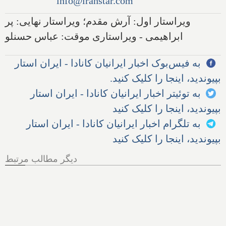
info@iranstar.com
ویراستار اول: آرش مقدم؛ ویراستار نهایی: پر
ابراهیمی - ویراستاری موقت: عباس حسنلو
به فیس‌بوک اخبار ایرانیان کانادا - ایران استار
بپیوندید، اینجا را کلیک کنید.
به توئیتر اخبار ایرانیان کانادا - ایران استار
بپیوندید، اینجا را کلیک کنید
به تلگرام اخبار ایرانیان کانادا - ایران استار
بپیوندید، اینجا را کلیک کنید
دیگر مطالب مرتبط
دانمارک سربازی را ۳ برابر و
شاهدخت ۱۹ ساله را راهی
پادگان کرد؛ خشکسالی در
آلمان، آتش در یونان و بیماری
گاوها در سوئیس؛ سود