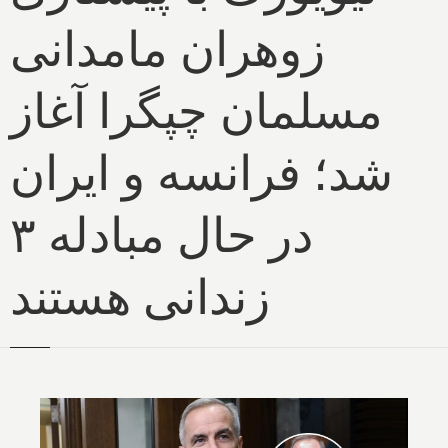
زوهران مامدانی
مسلمان چپگرا آغاز
شد؛ فرانسه و ایران
در حال مبادله ۳
زندانی هستند