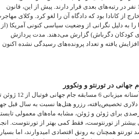
متولدین مکزیک با 900 نفر و بریتانیا با 140 نفر در رتبه‌های بعدی قرار دارند. پیش از این، قانون
ج از کانادا بود که دادگاه آن را لغو کرد. وکلای مهاجر
را به دلیل نگرانی از وضعیت سیاسی کنونی آمریکا (از
ای کودکان دگرباش) گزارش می‌دهند. مدت پردازش
‌ها از 5 ماه می 2025 به 12 ماه افزایش یافته و تعداد پرونده‌های رسیدگی نشده اکنون
 جهانی در تورنتو و ونکوور
ما با وجود بودجه 380 میلیون دلاری تخصیص‌یافته، رزرو هتل‌ها نسبت به سال قبل
ته و نرخ اشغال پیش‌بینی شده 80 درصدی برای ژوئن و ژوئن، مشابه ماه‌های معمولی تابس
بیشتر از تورنتوست، فقط کمی بهتر از تورنتوست. انج
تورنتو همچنان به رونق اقتصادی امیدوارند، اما بسیار