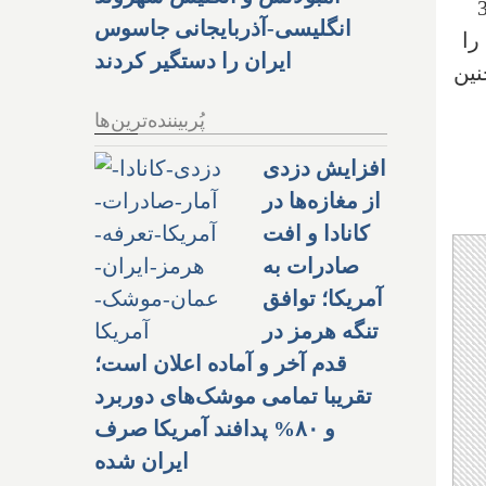
ر تا بیش از 3,100
انگلیسی-آذربایجانی جاسوس
را
ایران را دستگیر کردند
نین
پُربیننده‌ترین‌ها
افزایش دزدی
از مغازه‌ها در
کانادا و افت
صادرات به
آمریکا؛ توافق
تنگه هرمز در
قدم آخر و آماده اعلان است؛
تقریبا تمامی موشک‌های دوربرد
و ۸۰% پدافند آمریکا صرف
ایران شده