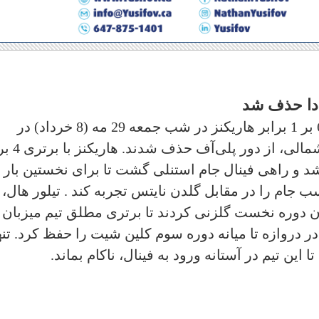
ادا حذف شد
مونترال کانادینز پس از شکست سنگین 6 بر 1 برابر هاریکنز در شب جمعه 29 مه (8 خرداد) در
 و راهی فینال جام استنلی گشت تا برای نخستین بار
ر سال 2006، شانس کسب جام را در مقابل گلدن نایتس تجربه کند . تیلور هال،
ن دوره نخست گلزنی کردند تا برتری مطلق تیم میزبان
 دروازه تا میانه دوره سوم کلین شیت را حفظ کرد. تنه
 این تیم در آستانه ورود به فینال، ناکام بماند.