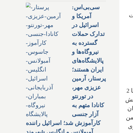
سی‌بی‌اس:
ت
آمریکا و
اسرائیل در
تدارک حملات
گسترده به
نیروگاه‌ها و
پالایشگاه‌های
ایران هستند؛
پرستار، آرمین
عزیزی مهر،
طبق گزارش‌های رسیده، شهر تورنتو در آستانه میزبانی 6 مسابقه جام جهانی فوتبال از 12 ژوئن تا 2
در تورنتو
 جهش
کانادا متهم به
تان
آزار جنسی
من
کارآموزش شد؛ اسرائیل راننده
ی
آمبولانس و انگلیس شهروند