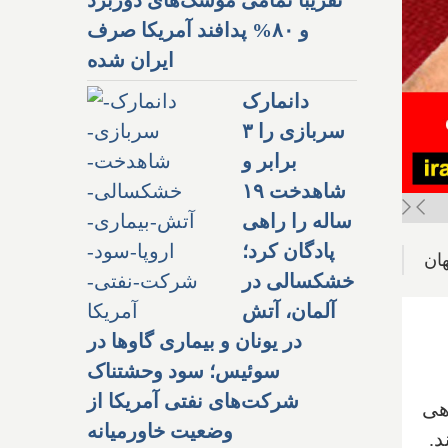
و ۸۰% پدافند آمریکا صرف
ایران شده
دانمارک
سربازی را ۳
برابر و
شاهدخت ۱۹
ساله را راهی
پادگان کرد؛
خشکسالی در
آلمان، آتش
در یونان و بیماری گاوها در
سوئیس؛ سود وحشتناک
شرکت‌های نفتی آمریکا از
نفر در 44 کشور گواهی
وضعیت خاورمیانه
ا هستند.