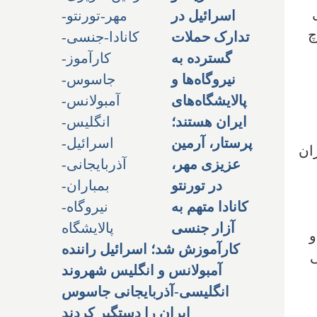
اسرائیل در
چ
تدارک حملات
گسترده به
نیروگاه‌ها و
پالایشگاه‌های
ایران هستند؛
پرستار، آرمین
ان
عزیزی مهر،
در تورنتو
کانادا متهم به
آزار جنسی
و
کارآموزش شد؛ اسرائیل راننده
ی
آمبولانس و انگلیس شهروند
انگلیسی-آذربایجانی جاسوس
ایران را دستگیر کردند