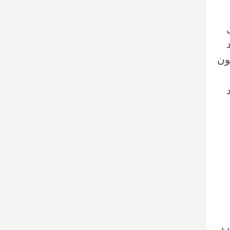
د
ون
25 میلیارد