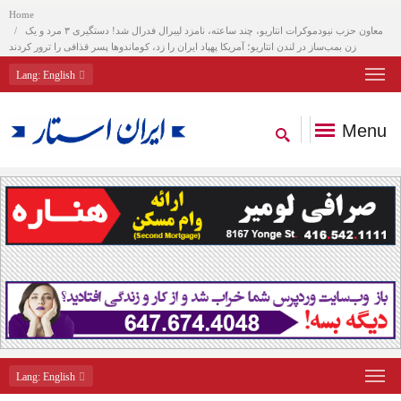
Home
معاون حزب نیودموکرات انتاریو، چند ساعته، نامزد لیبرال فدرال شد! دستگیری ۳ مرد و یک
زن بمب‌ساز در لندن انتاریو؛ آمریکا پهپاد ایران را زد، کوماندوها پسر قذافی را ترور کردند
Lang
: English
Menu
Lang
: English