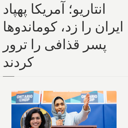
انتاریو؛ آمریکا پهپاد
ایران را زد، کوماندوها
پسر قذافی را ترور
کردند