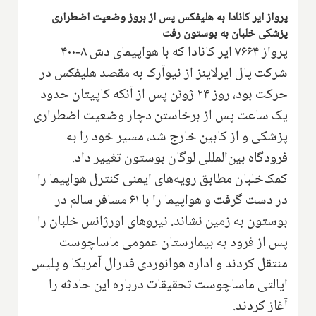
پرواز ایر کانادا به هلیفکس پس از بروز وضعیت اضطراری
پزشکی خلبان به بوستون رفت
پرواز ۷۶۶۴ ایر کانادا که با هواپیمای دش ۸-۴۰۰
شرکت پال ایرلاینز از نیوآرک به مقصد هلیفکس در
حرکت بود، روز ۲۴ ژوئن پس از آنکه کاپیتان حدود
یک ساعت پس از برخاستن دچار وضعیت اضطراری
پزشکی و از کابین خارج شد، مسیر خود را به
فرودگاه بین‌المللی لوگان بوستون تغییر داد.
کمک‌خلبان مطابق رویه‌های ایمنی کنترل هواپیما را
در دست گرفت و هواپیما را با ۶۱ مسافر سالم در
بوستون به زمین نشاند. نیروهای اورژانس خلبان را
پس از فرود به بیمارستان عمومی ماساچوست
منتقل کردند و اداره هوانوردی فدرال آمریکا و پلیس
ایالتی ماساچوست تحقیقات درباره این حادثه را
آغاز کردند.