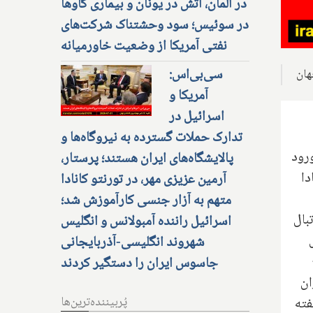
در آلمان، آتش در یونان و بیماری گاوها
در سوئیس؛ سود وحشتناک شرکت‌های
نفتی آمریکا از وضعیت خاورمیانه
سی‌بی‌اس:
آمریکا و
اسرائیل در
تدارک حملات گسترده به نیروگاه‌ها و
رود
پالایشگاه‌های ایران هستند؛ پرستار،
دا
آرمین عزیزی مهر، در تورنتو کانادا
متهم به آزار جنسی کارآموزش شد؛
بال
اسرائیل راننده آمبولانس و انگلیس
شهروند انگلیسی-آذربایجانی
جاسوس ایران را دستگیر کردند
ان
پُربیننده‌ترین‌ها
فته