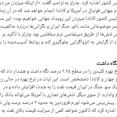
یس کشور اشاره کرد. چارلز به ترامپ گفت: «از اینکه میزبان من در
 جهانی فوتبال در آمریکا و کانادا انجام خواهد شد که در آن زما
یس کشور کانادا میزبان این رویداد جهانی خواهیم بود». این سف
 موضوعاتی مانند ناتو، جنگ ایران و نگرانی‌ها درباره حاکمیت
 تنش‌ها از طریق دیپلماسی نرم سلطنتی بود چارلز با تأکید بر
از گرایش به انزواگرایی جلوگیری کند و روابط آسیب‌دیده را به
نگاه داشت
امروز بانک مرکزی کانادا به رهبری تیف مکلم، نرخ بهره کلیدی را در سطح ۲.۲۵ درصد نگه داشت و هشدار داد که
جهان و کانادا نامشخص است. این ثبات در نرخ بهره در حالی ر
 یک سو، جنگ در ایران قیمت نفت را به شدت افزایش داده و در
دارد؛ از سوی دیگر، تنش‌های تجاری با آمریکا می‌تواند بانک را
مجبور به کاهش نرخ برای حمایت از اقتصاد کند. پیش‌بینی می‌شود تورم فروردین به حدود ۳ درصد برسد ولی 
درصد بازگردد. مکلم اشاره کرد که تاکنون شواهد کمی از سرایت قیمت بالای نفت به