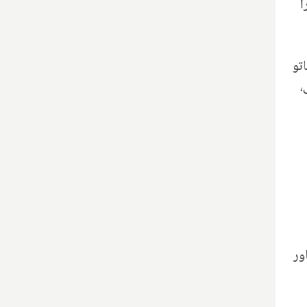
 «گلوبال‌آی» (GlobalEye) شرکت ساب (Saab) را
اتو
،
ور