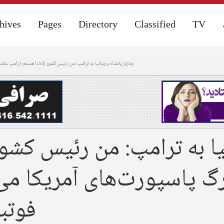
hives
hives
Pages
Pages
Directory
Directory
Classified
Classified
TV
TV
چارلز پادشاه بریتانیا به ترامپ: من رئیس کشور کانادا هستم؛ ترامپ عکسش
نیا به ترامپ: من رئیس کشو
 پاسپورت‌های آمریکا می‌چ
فوتبا