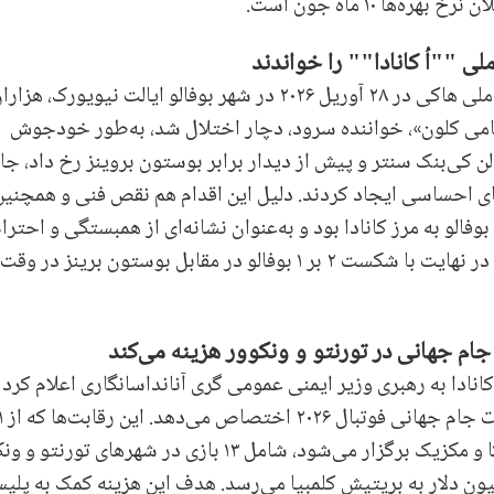
ها ۱۰ ماه جون است.
ی ""اُ کانادا"" را خواندند
در جریان بازی پنجم مرحله نخست پلی‌آف لیگ ملی هاکی در ۲۸ آوریل ۲۰۲۶ در شهر بوفالو ایالت نیویورک، هزا
کامی کلون»، خواننده سرود، دچار اختلال شد، به‌طور خودجوش
الن کی‌بنک سنتر و پیش از دیدار برابر بوستون بروینز رخ داد، جا
امل فضای احساسی ایجاد کردند. دلیل این اقدام هم نقص فنی و همچنین
لو به مرز کانادا بود و به‌عنوان نشانه‌ای از همبستگی و احترا
متقابل میان دو کشور تعبیر شد، هرچند مسابقه در نهایت با شکست ۲ بر ۱ بوفالو در مقابل بوستون برینز در وقت
تو، دولت فدرال کانادا به رهبری وزیر ایمنی عمومی گری آناندا‌سانگاری اعلام کرد 
سقف ۱۴۵ میلیون دلار برای تأمین 
ژوئن تا ۱۹ ژوئیه با میزبانی مشترک کانادا، آمریکا و مکزیک برگزار می‌شود، شامل ۱۳ بازی در شهرهای ت
حدود ۴۵ میلیون دلار به تورنتو و ۱۰۰ میلیون دلار به بریتیش کلمبیا می‌رسد. هدف این هزینه کمک به پ