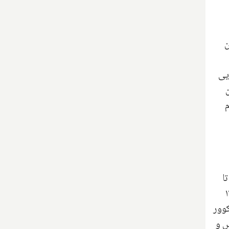
ران
یی
م
تا
امنیت مسابقات جام جهانی فوتبال ۲۰۲۶ اختصاص می‌دهد. این رقابت‌ها که از ۱۱
ورنتو و ونکوور
لیس و