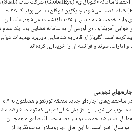
رسانه‌های اروپایی امروز گزارش داده‌اند که ناتو احتمالاً سامانه
که روی هواپیمای تجاری بمباردیه (Bombardier) کانادا نصب می‌شود، جایگزین ناوگان قدیمی بوئینگ E-۳A
سنتری (Sentri) کند. این ناوگان دهه ۱۹۸۰ میلادی وارد خدمت شده و پس از ۲۰۳۵ بازنشسته می‌شود. علت این
ه بوئینگ E-۷A توسط نیروی هوایی آمریکا و روی آوردن آن به سامانه فضایی بود. یک مقام ن
د کرده است. گلوبال‌آی قادر به شناسایی دوربرد تهدیدات هوایی
جاره‌بهای نجومی
در سه ماهه اول سال ۲۰۲۶، نرخ واحدهای خالی در ساختمان‌های اجاره‌ای جدید منطقه تورنتو و همیلتون به ۵.۴
ر محسوب می‌شود. این افزایش خالی‌نشینی که توسط شرکت مشا
به‌دلیل افت رشد جمعیت و شرایط سخت اقتصادی و همچنین
دو سال اخیر است. با این حال، «یا روسلاوا مونته‌نگرو» از