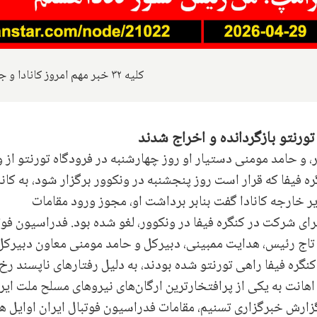
کلیه ۳۲ خبر مهم امروز کانادا و جهان
تورنتو بازگردانده و اخراج شدند
و حامد مومنی دستیار او روز چهارشنبه در فرودگاه تورنتو از و
ره فیفا که قرار است روز پنجشنبه در ونکوور برگزار شود، به کانا
زیر خارجه کانادا گفت بنابر برداشت او، مجوز ورود مقامات
برای شرکت در کنگره فیفا در ونکوور، لغو شده بود. فدراسیون فوت
دی تاج رئیس، هدایت ممبینی، دبیرکل و حامد مومنی معاون دبیرکل
ه فیفا راهی تورنتو شده بودند، به دلیل رفتار‌های ناپسند رخ
هانت به یکی از پرافتخارترین ارگان‌های نیرو‌های مسلح ملت ایر
گزارش خبرگزاری تسنیم، مقامات فدراسیون فوتبال ایران اوایل ه