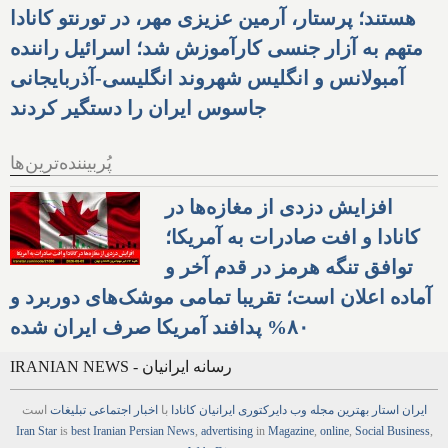
هستند؛ پرستار، آرمین عزیزی مهر، در تورنتو کانادا
متهم به آزار جنسی کارآموزش شد؛ اسرائیل راننده
آمبولانس و انگلیس شهروند انگلیسی-آذربایجانی
جاسوس ایران را دستگیر کردند
پُربیننده‌ترین‌ها
افزایش دزدی از مغازه‌ها در
کانادا و افت صادرات به آمریکا؛
توافق تنگه هرمز در قدم آخر و
آماده اعلان است؛ تقریبا تمامی موشک‌های دوربرد و
۸۰% پدافند آمریکا صرف ایران شده
IRANIAN NEWS - رسانه ایرانیان
ایران استار
بهترین
مجله
وب
دایرکتوری
ایرانیان کانادا
با
اخبار
اجتماعی
تبلیغات
است
Iran Star
is
best Iranian Persian
News
,
advertising
in
Magazine
,
online
,
Social Business
,