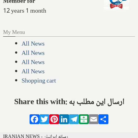
Member for
12 years 1 month
My Menu
All News
All News
All News
All News
Shopping cart
Share this with: ارسال این مطلب به
Facebook
Twitter
Pinterest
LinkedIn
Telegram
Balatarin
Email
Share
IRANIAN NEWS - رسانه ایرانیان