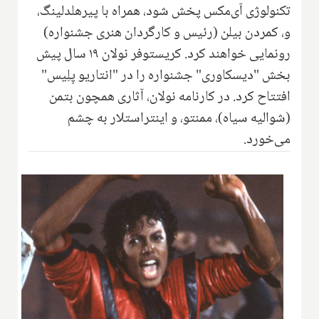
تکنولوژی آی‌مکس پخش شود، همراه با پیرهلدلینگ،
و، کمردن بیلن (رئیس و کارگردان هنری جشنواره)
رونمایی خواهند کرد. کریستوفر نولان ۱۹ سال پیش
بخش "دیسکاوری" جشنواره را در "انتاریو پِلِیس"
افتتاح کرد. در کارنامه نولان، آثاری همچون بتمن
(شوالیه سیاه)، ممنتو، و اینتراستلار به چشم
می‌خورد.