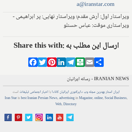
a@iranstar.com
ویراستار اول: آرش مقدم؛ ویراستار نهایی: پر ابراهیمی -
ویراستاری موقت: عباس حسنلو
Share this with: ارسال این مطلب به
Facebook
Twitter
Pinterest
LinkedIn
Telegram
Balatarin
Email
Share
IRANIAN NEWS - رسانه ایرانیان
ایران استار
بهترین
مجله
وب
دایرکتوری
ایرانیان کانادا
با
اخبار
اجتماعی
تبلیغات
است
Iran Star
is
best Iranian Persian
News
,
advertising
in
Magazine
,
online
,
Social Business
,
Web
,
Directory