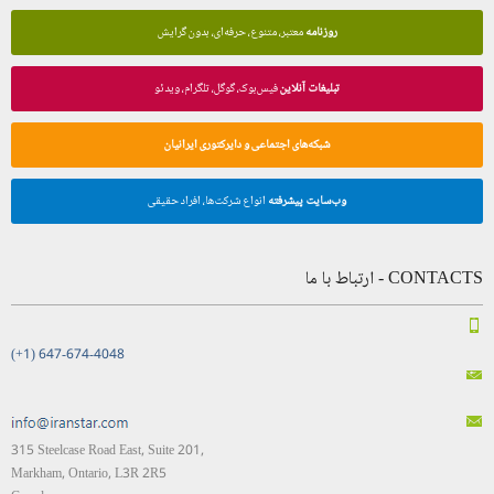
روزنامه
معتبر، متنوع، حرفه‌ای، بدون گرایش
تبلیغات آنلاین
فیس‌بوک، گوگل، تلگرام، ویدئو
شبکه‌های اجتماعی و دایرکتوری ایرانیان
وب‌سایت پیشرفته
انواع شرکت‌ها، افراد حقیقی
CONTACTS - ارتباط با ما
(+1) 647-674-4048
315 Steelcase Road East, Suite 201,
Markham, Ontario, L3R 2R5