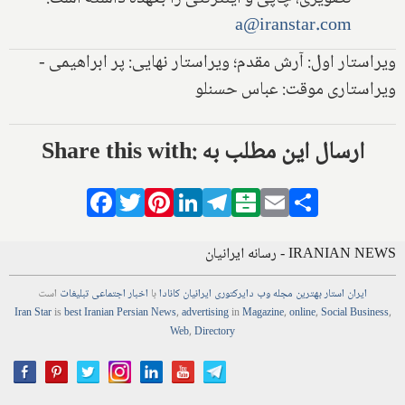
a@iranstar.com
ویراستار اول: آرش مقدم؛ ویراستار نهایی: پر ابراهیمی -
ویراستاری موقت: عباس حسنلو
Share this with: ارسال این مطلب به
Facebook
Twitter
Pinterest
LinkedIn
Telegram
Balatarin
Email
Share
IRANIAN NEWS - رسانه ایرانیان
ایران استار
بهترین
مجله
وب
دایرکتوری
ایرانیان کانادا
با
اخبار
اجتماعی
تبلیغات
است
Iran Star
is
best Iranian Persian
News
,
advertising
in
Magazine
,
online
,
Social Business
,
Web
,
Directory