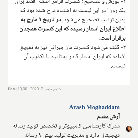
۲- پوزش و تصحیح: کنسرت فرامز آصف "فقط برای
یک روز" در این لیست به اشتباه درج شده بود که
بدین ترتیب تصحیح می‌شود:
در تاریخ ۹ مارچ به
اطلاع ایران استار رسیده که این کنسرت همچنان
برقرار است.
۳- گفته می‌شود کنسرت ماز جبرانی نیز به تعویق
افتاده که ایران استار قادر به تایید یا تکذیب آن
نیست.
شنبه, مارس 7, 2020 - 19:00
:
Date
Arash Moghaddam
آرش مقدم
مدرک کارشناسی کامپیوتر و تخصص تولید رسانه
دیجیتال دارد و مدیریت تولید بیش ۹ رسانه