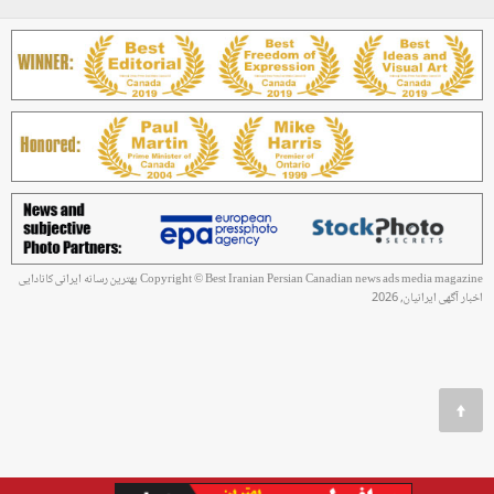
Copyright © Best Iranian Persian Canadian news ads media magazine بهترین رسانه ایرانی کانادایی
اخبار آگهی ایرانیان, 2026