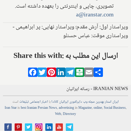
تصویری، چاپی و اینترنتی را بعهده داشته است.
a@iranstar.com
ویراستار اول: آرش مقدم؛ ویراستار نهایی: پر ابراهیمی -
ویراستاری موقت: عباس حسنلو
Share this with: ارسال این مطلب به
Facebook
Twitter
Pinterest
LinkedIn
Telegram
Balatarin
Email
Share
IRANIAN NEWS - رسانه ایرانیان
ایران استار
بهترین
مجله
وب
دایرکتوری
ایرانیان کانادا
با
اخبار
اجتماعی
تبلیغات
است
Iran Star
is
best Iranian Persian
News
,
advertising
in
Magazine
,
online
,
Social Business
,
Web
,
Directory