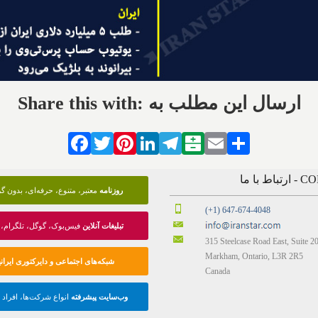
Share this with: ارسال این مطلب به
Facebook
Twitter
Pinterest
LinkedIn
Telegram
Balatarin
Email
Share
 با ما
روزنامه
معتبر، متنوع، حرفه‌ای، بدون 
(+1) 647-674-4048
تبلیغات آنلاین
فیس‌بوک، گوگل، تلگرام، 
315 Steelcase Road East, Suite 2
Markham, Ontario, L3R 2R5
شبکه‌های اجتماعی و دایرکتوری ایرانی
Canada
وب‌سایت پیشرفته
انواع شرکت‌ها، افراد