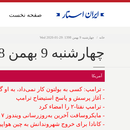
صفحه نخست
صفحه نخست
خانه
چهارشنبه 9 بهمن 1398 :29-01-2020 Wed
چهارشنبه 9 بهمن 1398 :29-01-2020 Wed
آمریکا
- ترامپ: کسی به بولتون کار نمی‌داد، به او
- آغاز پرسش و پاسخ استیضاح ترامپ
- ترامپ نفتا-۲ را امضاء کرد
- مایکروسافت آخرین به‌روزرسانی ویندوز ۷ را منتشر کرد
- کانادا برای خروج شهروندانش به چین هواپی