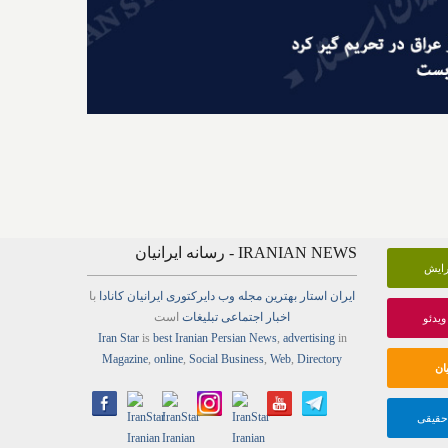
IRANIAN NEWS - رسانه ایرانیان
گرایش
ایران استار
بهترین
مجله
وب
دایرکتوری
ایرانیان کانادا
با
اخبار
اجتماعی
تبلیغات
است
ویدئو
Iran Star
is
best Iranian Persian
News
,
advertising
in
Magazine
,
online
,
Social Business
,
Web
,
Directory
ان
 حقیقی