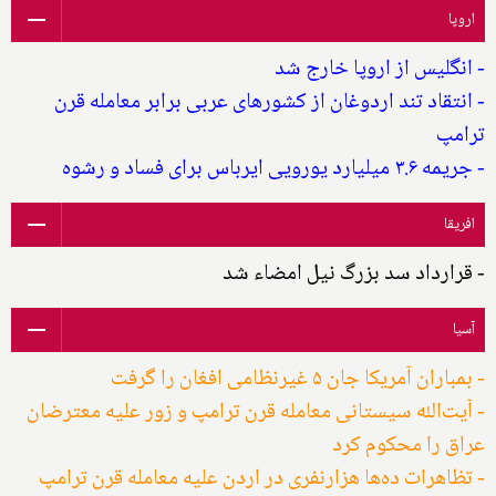
اروپا
- انگلیس از اروپا خارج شد
- انتقاد تند اردوغان از کشورهای عربی برابر معامله قرن
ترامپ
- جریمه ۳.۶ میلیارد یورویی ایرباس برای فساد و رشوه
افریقا
- قرارداد سد بزرگ نیل امضاء شد
آسیا
- بمباران آمریکا جان ۵ غیرنظامی افغان را گرفت
- آیت‌الله سیستانی معامله قرن ترامپ و زور علیه معترضان
عراق را محکوم کرد
- تظاهرات ده‌ها هزارنفری در اردن علیه معامله قرن ترامپ