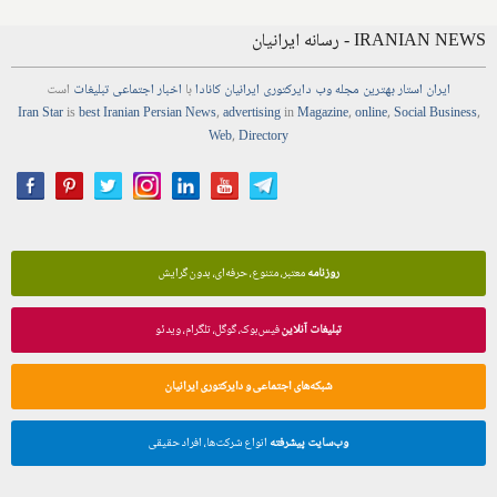
IRANIAN NEWS - رسانه ایرانیان
ایران استار
بهترین
مجله
وب
دایرکتوری
ایرانیان کانادا
با
اخبار
اجتماعی
تبلیغات
است
Iran Star
is
best Iranian Persian
News
,
advertising
in
Magazine
,
online
,
Social Business
,
Web
,
Directory
روزنامه
معتبر، متنوع، حرفه‌ای، بدون گرایش
تبلیغات آنلاین
فیس‌بوک، گوگل، تلگرام، ویدئو
شبکه‌های اجتماعی و دایرکتوری ایرانیان
وب‌سایت پیشرفته
انواع شرکت‌ها، افراد حقیقی