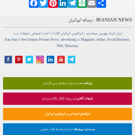
Facebook
Twitter
Pinterest
LinkedIn
Telegram
Balatarin
Email
Share
IRANIAN NEWS - رسانه ایرانیان
ایران استار
بهترین
مجله
وب
دایرکتوری
ایرانیان کانادا
با
اخبار
اجتماعی
تبلیغات
است
Iran Star
is
best Iranian Persian
News
,
advertising
in
Magazine
,
online
,
Social Business
,
Web
,
Directory
روزنامه
معتبر، متنوع، حرفه‌ای، بدون گرایش
تبلیغات آنلاین
فیس‌بوک، گوگل، تلگرام، ویدئو
شبکه‌های اجتماعی و دایرکتوری ایرانیان
وب‌سایت پیشرفته
انواع شرکت‌ها، افراد حقیقی