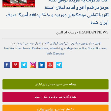
افت صادرات به آمریکا؛ توافق تنگه
هرمز در قدم آخر و آماده اعلان است؛
تقریبا تمامی موشک‌های دوربرد و ۸۰% پدافند آمریکا صرف
ایران شده
IRANIAN NEWS - رسانه ایرانیان
ایران استار
بهترین
مجله
وب
دایرکتوری
ایرانیان کانادا
با
اخبار
اجتماعی
تبلیغات
است
Iran Star
is
best Iranian Persian
News
,
advertising
in
Magazine
,
online
,
Social Business
,
Web
,
Directory
روزنامه
معتبر، متنوع، حرفه‌ای، بدون گرایش
تبلیغات آنلاین
فیس‌بوک، گوگل، تلگرام، ویدئو
شبکه‌های اجتماعی و دایرکتوری ایرانیان