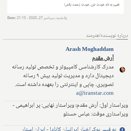
تغییر به نام خودت نزن، خودت زحمت بکش!
یک‌شنبه, سپتامبر 27, 2020 - 21:15
:
Date
درباره نویسنده/هنرمند
Arash Moghaddam
آرش مقدم
مدرک کارشناسی کامپیوتر و تخصص تولید رسانه
دیجیتال دارد و مدیریت تولید بیش ۹ رسانه
تصویری، چاپی و اینترنتی را بعهده داشته است.
a@iranstar.com
ویراستار اول: آرش مقدم؛ ویراستار نهایی: پر ابراهیمی -
ویراستاری موقت: عباس حسنلو
به فیس‌بوک اخبار ایرانیان کانادا - ایران استار