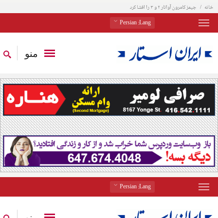
خانه
جیمز کامرون آواتار ۲ و ۳ را افشا کرد
: Persian
Lang
منو
: Persian
Lang
منو