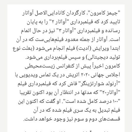
"جیمز کامرون"، کارگردان کانادایی‌الاصل آواتار
تایید کرد که فیلمبرداری "آواتار ۲" را به پایان
رسانده و فیلمبرداری "آواتار ۳" نیز در حال اتمام
است. آواتار از جمله معدود فیلم‌هایی‌ست که در آن
ابتدا ویرایش (ادیت) فیلم انجام می‌شود (بعلت نوع
تولید دیجیتالی) و سپس فیلم‌برداری می‌شود.
کامرون اخیراً پیش از کنفرانس زیست‌محیطی
اجلاس جهانی ۲۰۲۰ اتریش در یک تماس ویدیویی با
"آرنولد شوارتزینگر" فاش کرد که فیلمبرداری فیلم
"آواتار-۲" که مدتها در انتظار آن بود اکنون تقریبا
"۱۰۰ درصد کامل شده است". او گفت که اکنون این
فیلم تبدیل به یک سری فیلم شده که در آن
قسمت‌های دوم و سوم نیز وجود خواهد داشت.