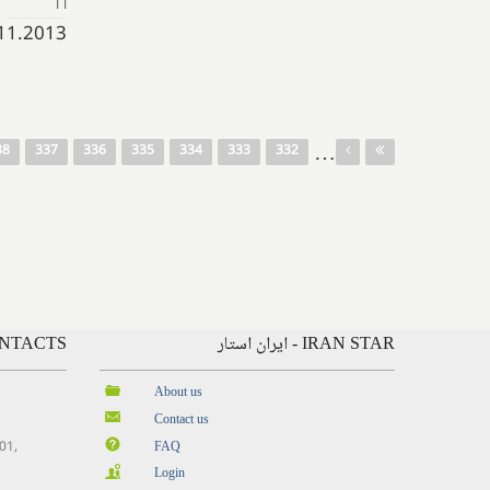
| |
.2013, 16:24:
صفحه‌ها
…
38
337
336
335
334
333
332
IRAN STAR - ایران استار
CONTACTS - ارتباط
About us
Contact us
201,
FAQ
Login