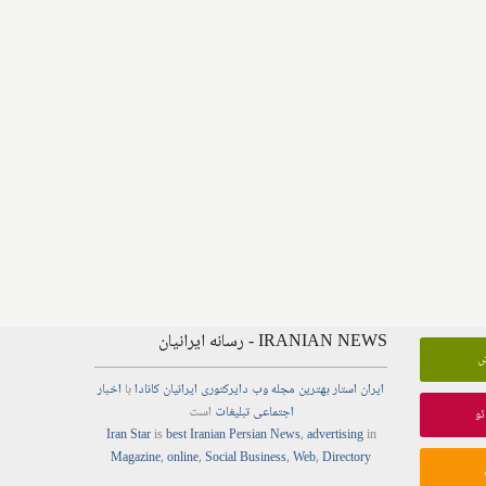
IRANIAN NEWS - رسانه ایرانیان
ش
ایران استار
بهترین
مجله
وب
دایرکتوری
ایرانیان کانادا
با
اخبار
اجتماعی
تبلیغات
است
ئو
Iran Star
is
best Iranian Persian
News
,
advertising
in
Magazine
,
online
,
Social Business
,
Web
,
Directory