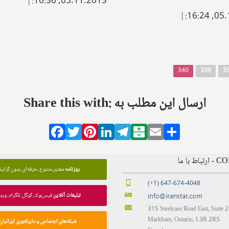
|
05.11.2013, 16:36:
|
05.11
340
339
3
Share this with: ارسال این مطلب به
Facebook
Twitter
Pinterest
LinkedIn
Telegram
Balatarin
Email
Share
 با ما
روزنامه
معتبر، متنوع، حرفه‌ای، بدون گرای
(+1) 647-674-4048
تبلیغات آنلاین
فیس‌بوک، گوگل، تلگرام، وید
315 Steelcase Road East, Suite 
Markham, Ontario, L3R 2R5
شبکه‌های اجتماعی و دایرکتوری ایرانیان