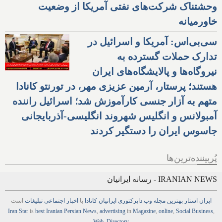
وحشتناک شرکت‌های نفتی آمریکا از وضعیت
خاورمیانه
سی‌بی‌اس: آمریکا و اسرائیل در
تدارک حملات گسترده به
نیروگاه‌ها و پالایشگاه‌های ایران
هستند؛ پرستار، آرمین عزیزی مهر، در تورنتو کانادا
متهم به آزار جنسی کارآموزش شد؛ اسرائیل راننده
آمبولانس و انگلیس شهروند انگلیسی-آذربایجانی
جاسوس ایران را دستگیر کردند
پُربیننده‌ترین‌ها
IRANIAN NEWS - رسانه ایرانیان
ایران استار
بهترین
مجله
وب
دایرکتوری
ایرانیان کانادا
با
اخبار
اجتماعی
تبلیغات
است
Iran Star
is
best Iranian Persian
News
,
advertising
in
Magazine
,
online
,
Social Business
,
Web
,
Directory