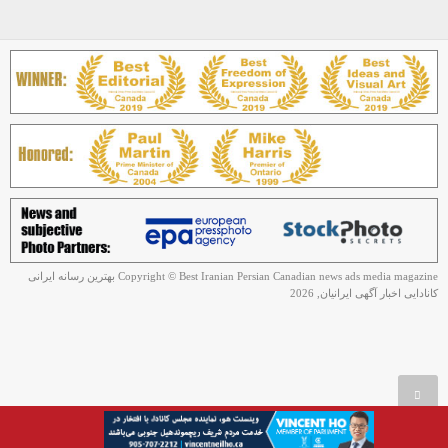
Copyright © Best Iranian Persian Canadian news ads media magazine بهترین رسانه ایرانی
کانادایی اخبار آگهی ایرانیان, 2026