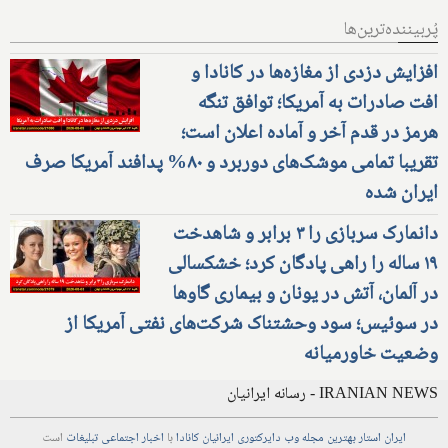
پُربیننده‌ترین‌ها
افزایش دزدی از مغازه‌ها در کانادا و
افت صادرات به آمریکا؛ توافق تنگه
هرمز در قدم آخر و آماده اعلان است؛
تقریبا تمامی موشک‌های دوربرد و ۸۰% پدافند آمریکا صرف
ایران شده
دانمارک سربازی را ۳ برابر و شاهدخت
۱۹ ساله را راهی پادگان کرد؛ خشکسالی
در آلمان، آتش در یونان و بیماری گاوها
در سوئیس؛ سود وحشتناک شرکت‌های نفتی آمریکا از
وضعیت خاورمیانه
IRANIAN NEWS - رسانه ایرانیان
ایران استار
بهترین
مجله
وب
دایرکتوری
ایرانیان کانادا
با
اخبار
اجتماعی
تبلیغات
است