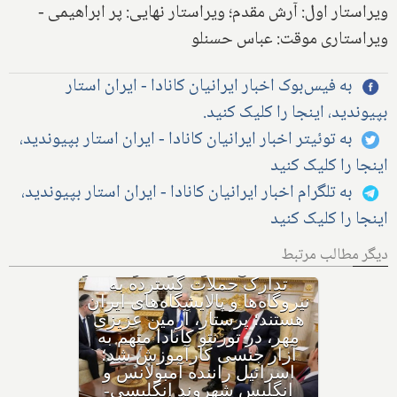
ویراستار اول: آرش مقدم؛ ویراستار نهایی: پر ابراهیمی -
ویراستاری موقت: عباس حسنلو
به فیس‌بوک اخبار ایرانیان کانادا - ایران استار
بپیوندید، اینجا را کلیک کنید.
به توئیتر اخبار ایرانیان کانادا - ایران استار بپیوندید،
اینجا را کلیک کنید
به تلگرام اخبار ایرانیان کانادا - ایران استار بپیوندید،
اینجا را کلیک کنید
دیگر مطالب مرتبط
با وجود حکم بازداشت، چگونه
هواپیمای نتانیاهو از فراز کانادا
گذشت؟ ترامپ پس از حمله
ایران به اردن: به شدت به
ایران حمله می‌کنیم؛ حوثی‌ها: از