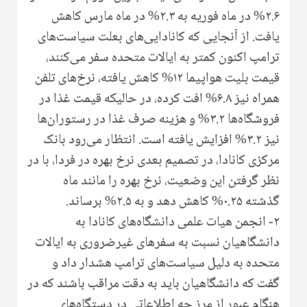
۲.۶% در ماه فوریه به ۲.۳% در ماه مارس کاهش
یافت. از آنجایی که کانادایی‌های بعلت سیاست‌های
ترامپ اکنون کمتر به ایالات متحده سفر می‌کنند،
قیمت بلیت هواپیما ۱۲% کاهش یافته، نرخ‌های تلفن
همراه نیز ۶.۸% افت کرده، در حالیکه قیمت غذا در
فروشگاه‌ها ۳.۲% و هزینه صرف غذا در رستوران‌ها
نیز ۳.۲% افزایش یافته است. انتظار می‌رود بانک
مرکزی کانادا، در تصمیم بعدی نرخ بهره در فردا، با در
نظر گرفتن این وضعیت، نرخ بهره را مانند ماه
گذشته ۰.۲۵% کاهش دهد و به ۲.۵% برساند.
۲- انجمن هیات علمی دانشگاه‌های کانادا به
دانشگاهیان نسبت به سفرهای غیرضروری به ایالات
متحده به دلیل سیاست‌های ترامپ هشدار داد و
گفت که دانشگاهیان باید به دقت مراقب باشند که در
هنگام عبور از مرز چه اطلاعاتی در دستگاه‌های