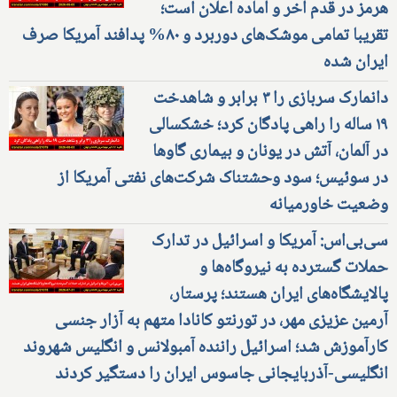
هرمز در قدم آخر و آماده اعلان است؛
تقریبا تمامی موشک‌های دوربرد و ۸۰% پدافند آمریکا صرف
ایران شده
دانمارک سربازی را ۳ برابر و شاهدخت
۱۹ ساله را راهی پادگان کرد؛ خشکسالی
در آلمان، آتش در یونان و بیماری گاوها
در سوئیس؛ سود وحشتناک شرکت‌های نفتی آمریکا از
وضعیت خاورمیانه
سی‌بی‌اس: آمریکا و اسرائیل در تدارک
حملات گسترده به نیروگاه‌ها و
پالایشگاه‌های ایران هستند؛ پرستار،
آرمین عزیزی مهر، در تورنتو کانادا متهم به آزار جنسی
کارآموزش شد؛ اسرائیل راننده آمبولانس و انگلیس شهروند
انگلیسی-آذربایجانی جاسوس ایران را دستگیر کردند