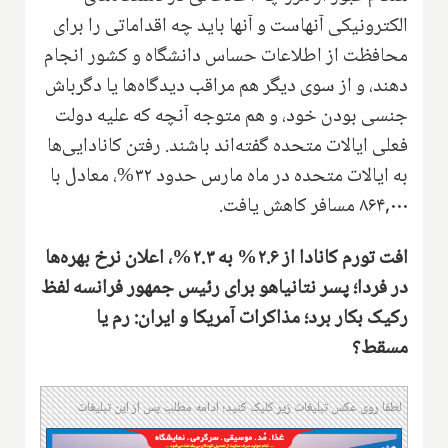
الکترونیکی آنهاست و آنها باید چه اقداماتی را برای
محافظت از اطلاعات حساس دانشگاه و کشور انجام
دهند، و از سوی دیگر هم مراقب دیدگاه‌ها یا دگرباش
جنسی بودن خود، و هم متوجه آنچه که علیه دولت
فعلی ایالات متحده گفته‌اند باشند. رفتن کانادایی‌ها
به ایالات متحده در ماه مارس حدود ۳۲%، معادل با
۸۶۴,۰۰۰ مسافر کاهش یافت.
افت تورم کانادا از ۲.۶% به ۲.۳%، اعلان نرخ بهره‌ها
در فردا؛ پسر نتانیاهو برای رئیس جمهور فرانسه لفظ
رکیک بکار برد؛ مذاکرات آمریکا و ایران: رم یا
مسقط؟
لطفا روی عکس تبلیغات زیر کلیک کنید؛ ادامه مطلب پس از این تبلیغات