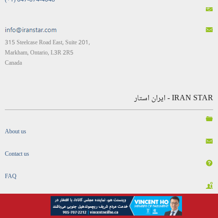
(+1) 647-674-4048
315 Steelcase Road East, Suite 201,
Markham, Ontario, L3R 2R5
Canada
IRAN STAR - ایران استار
About us
Contact us
FAQ
Login