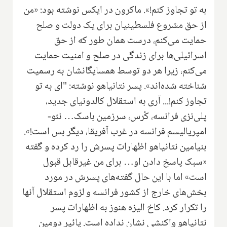
به تو تجاوز کنم!». ماکرون در ایکس نوشته بود: «من
از حق مشروع فلسطینیان برای یک دولت و صلح
حمایت می‌کنم، درست همان طور که از حق
اسرائیلی‌ها برای زندگی در صلح و امنیت حمایت
می‌کنم، زیرا هر دو توسط همسایگانشان به رسمیت
شناخته شده‌اند». پسر نتانیاهو نوشته: "ای به تو
تجاوز کنم!... آری به استقلال کالدونیای جدید،
پلی‌نزی فرانسه، کُرس، سرزمین باسک… نئو-
امپریالیسم فرانسه در غرب آفریقا، دیگر بس است!».
بنیامین نتانیاهو اظهارات پسرش را رد کرده و گفته
«سبک پاسخ دادن او… برای من غیرقابل قبول
است» اما با این حال گفته‌های پسرش در مورد
بخش‌های خارج از کشور فرانسه و لزوم استقلال آنها
را تکرار کرد. کاخ الیزه هنوز به اظهارات پسر
نتانیاهو واکنشی نشان نداده است. یائیر دومین