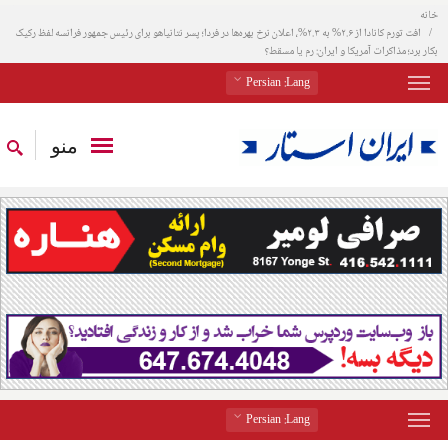
خانه
افت تورم کانادا از ۲.۶% به ۲.۳%، اعلان نرخ بهره‌ها در فردا؛ پسر نتانیاهو برای رئیس جمهور فرانسه لفظ رکیک
بکار برد؛ مذاکرات آمریکا و ایران: رم یا مسقط؟
: Persian
Lang
منو
: Persian
Lang