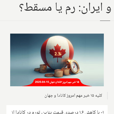
و ایران: رم یا مسقط؟
کلیه ۱۵ خبر مهم امروز کانادا و جهان
۱- با کاهش ۱.۶ درصدی قیمت بنزین، تورم در کانادا از