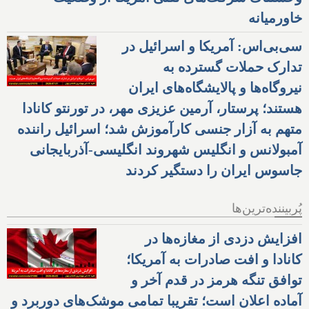
خاورمیانه
سی‌بی‌اس: آمریکا و اسرائیل در
تدارک حملات گسترده به
نیروگاه‌ها و پالایشگاه‌های ایران
هستند؛ پرستار، آرمین عزیزی مهر، در تورنتو کانادا
متهم به آزار جنسی کارآموزش شد؛ اسرائیل راننده
آمبولانس و انگلیس شهروند انگلیسی-آذربایجانی
جاسوس ایران را دستگیر کردند
پُربیننده‌ترین‌ها
افزایش دزدی از مغازه‌ها در
کانادا و افت صادرات به آمریکا؛
توافق تنگه هرمز در قدم آخر و
آماده اعلان است؛ تقریبا تمامی موشک‌های دوربرد و