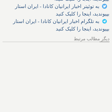
به توئیتر اخبار ایرانیان کانادا - ایران استار
بپیوندید، اینجا را کلیک کنید
به تلگرام اخبار ایرانیان کانادا - ایران استار
بپیوندید، اینجا را کلیک کنید
دیگر مطالب مرتبط
دانمارک سربازی را ۳ برابر و
شاهدخت ۱۹ ساله را راهی
پادگان کرد؛ خشکسالی در
آلمان، آتش در یونان و بیماری
گاوها در سوئیس؛ سود
وحشتناک شرکت‌های نفتی
آمریکا از وضعیت خاورمیانه