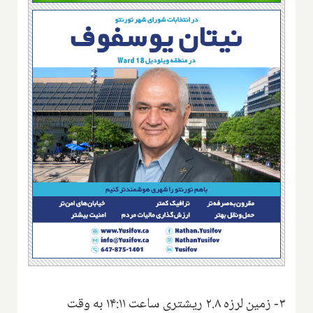
۳- زمین لرزه ۲.۸ ریشتری ساعت ۱۴:۱۱ به وقت