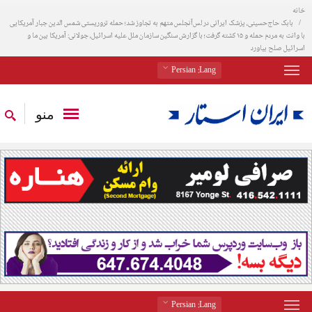
خانه
بابک حاج‌حسینی، پزشک ایرانی در لس‌آنجلس متهم به تجاوز شد؛ حمله تروریستی شمس الدین جبار آمریکایی
با وانت به مردم حمله و ۱۵ کشته گرفت؛ با گزارش سنگین سازمان ملل علیه اسرائیل، جولانی: آمریکا بین ما و
اسرائیل صلح بیاورد
: Persian
Lang
منو
: Persian
Lang