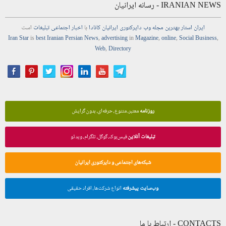
IRANIAN NEWS - رسانه ایرانیان
ایران استار
بهترین
مجله
وب
دایرکتوری
ایرانیان کانادا
با
اخبار
اجتماعی
تبلیغات
است
Iran Star
is
best Iranian Persian
News
,
advertising
in
Magazine
,
online
,
Social Business
,
Web
,
Directory
روزنامه
معتبر، متنوع، حرفه‌ای، بدون گرایش
تبلیغات آنلاین
فیس‌بوک، گوگل، تلگرام، ویدئو
شبکه‌های اجتماعی و دایرکتوری ایرانیان
وب‌سایت پیشرفته
انواع شرکت‌ها، افراد حقیقی
CONTACTS - ارتباط با ما