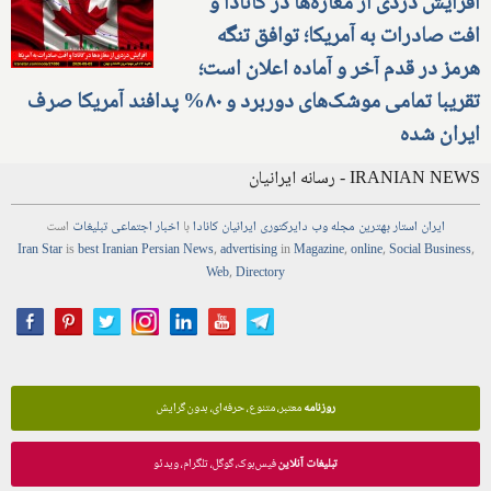
افزایش دزدی از مغازه‌ها در کانادا و
افت صادرات به آمریکا؛ توافق تنگه
هرمز در قدم آخر و آماده اعلان است؛
تقریبا تمامی موشک‌های دوربرد و ۸۰% پدافند آمریکا صرف
ایران شده
IRANIAN NEWS - رسانه ایرانیان
ایران استار
بهترین
مجله
وب
دایرکتوری
ایرانیان کانادا
با
اخبار
اجتماعی
تبلیغات
است
Iran Star
is
best Iranian Persian
News
,
advertising
in
Magazine
,
online
,
Social Business
,
Web
,
Directory
روزنامه
معتبر، متنوع، حرفه‌ای، بدون گرایش
تبلیغات آنلاین
فیس‌بوک، گوگل، تلگرام، ویدئو