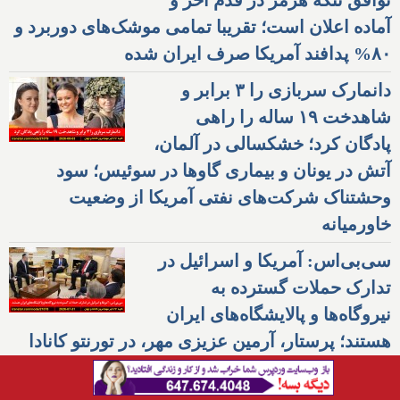
آماده اعلان است؛ تقریبا تمامی موشک‌های دوربرد و
۸۰% پدافند آمریکا صرف ایران شده
دانمارک سربازی را ۳ برابر و
شاهدخت ۱۹ ساله را راهی
پادگان کرد؛ خشکسالی در آلمان،
آتش در یونان و بیماری گاوها در سوئیس؛ سود
وحشتناک شرکت‌های نفتی آمریکا از وضعیت
خاورمیانه
سی‌بی‌اس: آمریکا و اسرائیل در
تدارک حملات گسترده به
نیروگاه‌ها و پالایشگاه‌های ایران
هستند؛ پرستار، آرمین عزیزی مهر، در تورنتو کانادا
متهم به آزار جنسی کارآموزش شد؛ اسرائیل راننده
آمبولانس و انگلیس شهروند انگلیسی-آذربایجانی