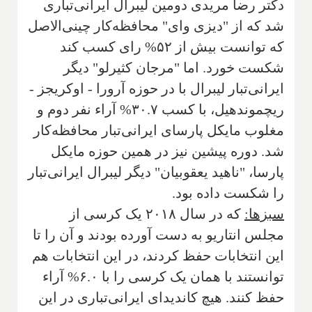
دکتر رضا مریدی دومین لیبرال ایرانی‌تباری
شد که از "دیزی وای" محافظه‌کار چینی‌الاصل
که توانست بیش از ۵۲% رای کسب کند
شکست خورد. اما "مرجان کثیرلو" دیگر
ایرانی‌تبار لیبرال با در حوزه آرورا - اوکریجز -
ریچموندهیل، با کسب ۳۰.۷% آراء نفر دوم و
مغلوب مایکل پارسای ایرانی‌تبار محافظه‌کار
شد. دوره پیشین نیز در همین حوزه مایکل
پارسا، "ناهید یعقوبیان" دیگر لیبرال ایرانی‌تبار
را شکست داده بود.
سبزها:
که در سال ۲۰۱۸ یک کرسی از
مجلس انتاریو به دست آورده بودند و آن را تا
این انتخابات حفظ کردند، در این انتخابات هم
توانستند با همان یک کرسی را با ۶.۰% آراء
حفظ کنند. هیچ کاندیدای ایرانی‌تباری در این