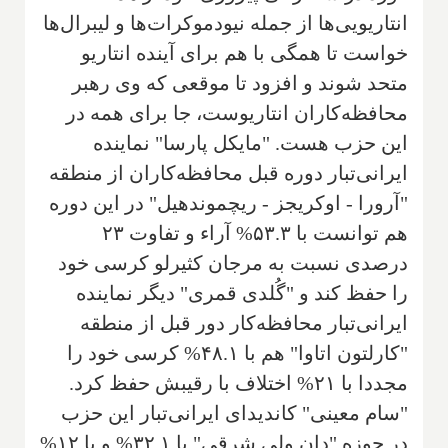
انتاریویی‌ها از جمله نیودموکرات‌ها و لیبرال‌ها
خواست تا همگی با هم برای آینده انتاریو
متحد شوند و افزود تا موقعی که وی رهبر
محافظه‌کاران انتاریوست، جا برای همه در
این حزب هست. "مایکل پارسا" نماینده
ایرانی‌تبار دوره قبل محافظه‌کاران از منطقه
"آرورا - اوکریجز - ریچموندهیل" در این دوره
هم توانست با ۵۳.۳% آراء و تفاوت ۲۳
درصدی نسبت به مرجان کثیرلو کرسی خود
را حفظ کند و "گُلدی قمری" دیگر نماینده
ایرانی‌تبار محافظه‌کار دور قبل از منطقه
"کارلتون اتاوا" هم با ۴۸.۱% کرسی خود را
مجددا با ۲۱% اختلاف با رقیبش حفظ کرد.
"سام معینی" کاندیدای ایرانی‌تبار این حزب
در حوزه "دان ولی شرقی" با ۳۲.۱% و با ۱۲%