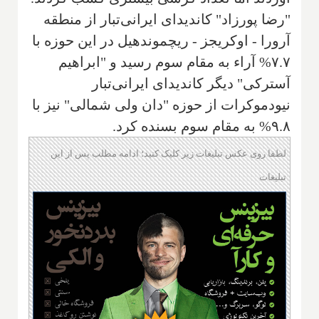
"رضا پورزاد" کاندیدای ایرانی‌تبار از منطقه
آرورا - اوکریجز - ریچموندهیل در این حوزه با
۷.۷% آراء به مقام سوم رسید و "ابراهیم
آسترکی" دیگر کاندیدای ایرانی‌تبار
نیودموکرات از حوزه "دان ولی شمالی" نیز با
۹.۸% به مقام سوم بسنده کرد.
لطفا روی عکس تبلیغات زیر کلیک کنید؛ ادامه مطلب پس از این
تبلیغات