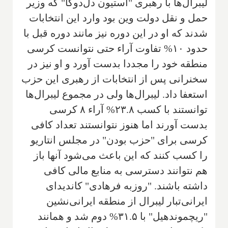
لیبرال‌ها با رهبری "استیون دل‌دوکا" که وزیر
حمل و نقل دولت وین بود وارد این انتخابات
شدند که او در این دوره نیز مانند دوره قبل با
حدود ۱۰% تفاوت آراء حتی نتوانست کرسی
منطقه خود را مجددا بدست آورد و او نیز در
سخنرانی پس از انتخابات از رهبری این حزب
استعفا داد. لیبرال‌ها ولی در مجموع لیبرال‌ها
توانستند با کسب ۲۳.۸% آراء ۸ کرسی
بدست آورند اما هنوز نتوانستند تعداد کافی
کرسی برای "حزب بودن" در مجلس انتاریو
را کسب کنند که این باعث می‌شود آنها باز
هم نتوانند دسترسی به منابع مالی کافی
داشته باشند. "روزبه فرهادی" کاندیدای
ایرانی‌تبار لیبرال از منطقه ایرانی‌نشین
"ریچموندهیل" با ۳۱.۵% دوم شد و همانند