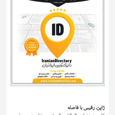
ژاپن، رقیبی با فاصله