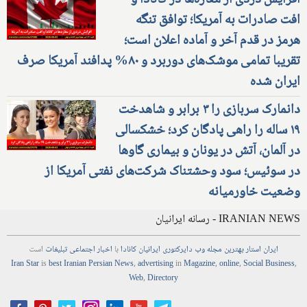
افزایش دزدی از مغازه‌ها در کانادا و
افت صادرات به آمریکا؛ توافق تنگه
هرمز در قدم آخر و آماده اعلان است؛
تقریبا تمامی موشک‌های دوربرد و ۸۰% پدافند آمریکا صرف
ایران شده
دانمارک سربازی را ۳ برابر و شاهدخت
۱۹ ساله را راهی پادگان کرد؛ خشکسالی
در آلمان، آتش در یونان و بیماری گاوها
در سوئیس؛ سود وحشتناک شرکت‌های نفتی آمریکا از
وضعیت خاورمیانه
IRANIAN NEWS - رسانه ایرانیان
ایران استار
بهترین
مجله
وب
دایرکتوری
ایرانیان کانادا
با
اخبار
اجتماعی
تبلیغات
است
Iran Star
is
best Iranian Persian
News
,
advertising
in
Magazine
,
online
,
Social Business
,
Web
,
Directory