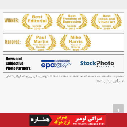
Copyright © Best Iranian Persian Canadian news ads media magazine بهترین رسانه ایرانی کانادایی
اخبار آگهی ایرانیان, 2026