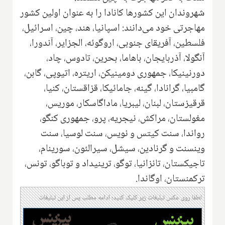
شهروندان این کشورها کانادا را به عنوان اولین کشور
مهاجرتی خود می‌دانند: اسپانیا، هند، چین، اسرائیل،
فلسطین، آفریقای جنوبی، اروگوئه، الجزایر، آندورا،
آنگولا، آذربایجان، باهاما، بحرین، تادوس، چاد،
دورنینیکا، جمهوری دومینیکن، اریتره، اتیوپی، گابن،
گامبیا، گرانادا، گینه، جامائیکا، قزاقستان، کنیا،
قرقیزستان، لبنان، لیبریا، ماداگاسکار، موریس،
مغولستان، مراکش، نیجریه، پرو، جمهوری کنگو،
رواندا، سنت کیتس و نویس، سنت لوسیا، سنت
وینسنت و گرنادین، سیشل، سیرالئون، سورینام،
تاجیکستان، تانزانیا، توگو، ترینیداد و توباگو، تونس،
ترکمنستان، اوگاندا.
لطفا روی عکس تبلیغات زیر کلیک کنید؛ ادامه مطلب پس از این تبلیغات