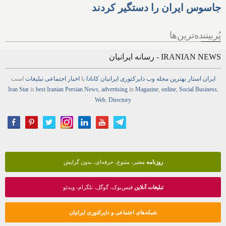
جاسوس ایران را دستگیر کردند
پُربیننده‌ترین‌ها
IRANIAN NEWS - رسانه ایرانیان
ایران استار
بهترین
مجله
وب
دایرکتوری
ایرانیان کانادا
با
اخبار
اجتماعی
تبلیغات
است
Iran Star
is
best Iranian Persian
News
,
advertising
in
Magazine
,
online
,
Social Business
,
Web
,
Directory
روزنامه
معتبر، متنوع، حرفه‌ای، بدون گرایش
تبلیغات آنلاین
فیس‌بوک، گوگل، تلگرام، ویدئو
شبکه‌های اجتماعی و دایرکتوری ایرانیان