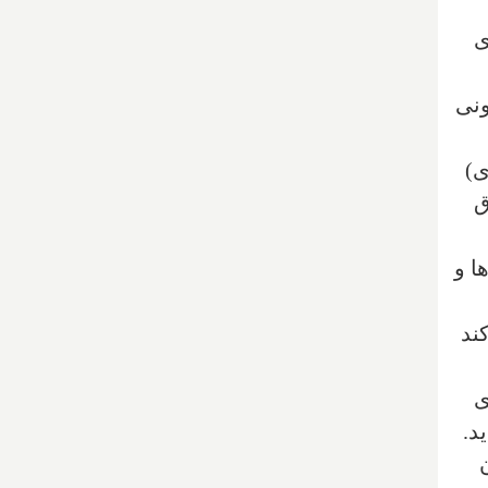
ی
ونی
ی)
ق
ا و
ند
ی
د.