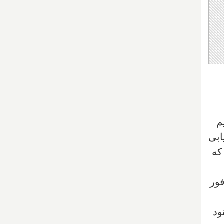
م
ابی
که
فور
ود