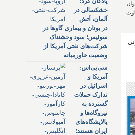
پادگان کرد؛
 عنوان
خشکسالی در
اوت
آلمان، آتش
در یونان و بیماری گاوها در
سوئیس؛ سود وحشتناک
نی
شرکت‌های نفتی آمریکا از
وضعیت خاورمیانه
سی‌بی‌اس:
آمریکا و
اسرائیل در
تدارک حملات
گسترده به
نیروگاه‌ها و
پالایشگاه‌های
ایران هستند؛