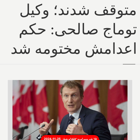
متوقف شدند؛ وکیل
توماج صالحی: حکم
اعدامش مختومه شد