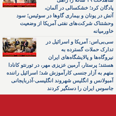
شاهدخت ۱۹ ساله را راهی
پادگان کرد؛ خشکسالی در آلمان،
آتش در یونان و بیماری گاوها در سوئیس؛ سود
وحشتناک شرکت‌های نفتی آمریکا از وضعیت
خاورمیانه
سی‌بی‌اس: آمریکا و اسرائیل در
تدارک حملات گسترده به
نیروگاه‌ها و پالایشگاه‌های ایران
هستند؛ پرستار، آرمین عزیزی مهر، در تورنتو کانادا
متهم به آزار جنسی کارآموزش شد؛ اسرائیل راننده
آمبولانس و انگلیس شهروند انگلیسی-آذربایجانی
جاسوس ایران را دستگیر کردند
پُربیننده‌ترین‌ها
افزایش دزدی از مغازه‌ها در