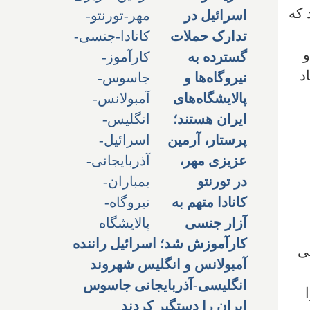
رشد 16.1 درصدی بود که
اسرائیل در
تدارک حملات
و
گسترده به
د
نیروگاه‌ها و
پالایشگاه‌های
ایران هستند؛
پرستار، آرمین
عزیزی مهر،
در تورنتو
کانادا متهم به
آزار جنسی
کارآموزش شد؛ اسرائیل راننده
ی
آمبولانس و انگلیس شهروند
انگلیسی-آذربایجانی جاسوس
ایران را دستگیر کردند