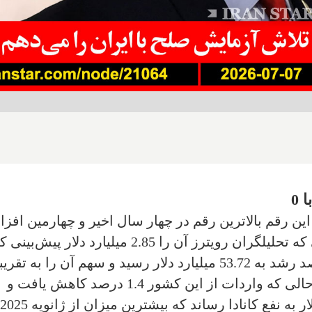
 0
یارد دلار رسید. این رقم بالاترین رقم در چهار سال اخیر و چهارمین اف
ماهانه متوالی محسوب می‌شود، در حالی که تحلیلگران رویترز آن را 2.85 میلیارد دلار پ
بودند. صادرات به ایالات متحده با 1.5 درصد رشد به 53.72 میلیارد دلار رسید و سهم آن را به تقریب
70 درصد از کل صادرات افزایش داد، در حالی که واردات از این کشور 1.4 درصد کاهش یافت و
مازاد تجاری با آمریکا را به 11.6 میلیارد دلار به نفع کانادا رساند که بیشترین میزان از ژانویه 2025