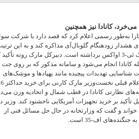
ی‌خرد، کانادا نیز همچنین
ارا به‌طور رسمی اعلام کرد که قصد دارد با شرکت سو
ثر 10 فروند هواپیمای هشدار زودهنگام گلوبال‌آی مذاکره کند و به این ترتی
گام مهمی در تأمین ناوگان جایگزین بوئینگ ئی-3 اواکس برداشته است. دبیرکل مارک روته تأک
شارکت 11 کشور از جمله کانادا انجام می‌شود و سامانه مذکور که بر روی جت
ده، قابلیت شناسایی تهدیدات پیچیده مانند پهپادها و موشک‌های
بالستیک را دارد. این تصمیم که به دنبال اعلام قبلی نخست‌وزیر مارک کارنی برای خرید حداکثر 6
امه‌های نظارتی کانادا در قطب شمال و اتحادیه وزن می‌د
 تأکید بر خرید تجهیزات آمریکایی ناخشنود کند. وزیر د
 خواند و گفت که وزارتخانه در حال حل مسائل فنی از
گنده‌های اف-35 است.