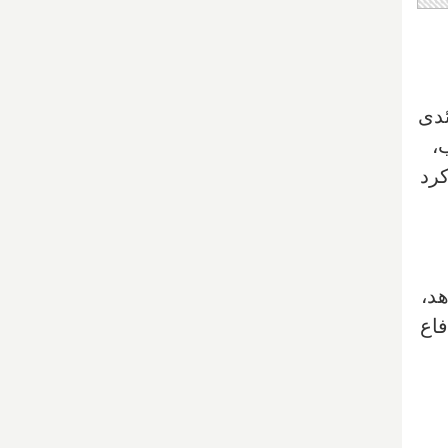
ئدی
ب،
ید کرد
هد،
فاع