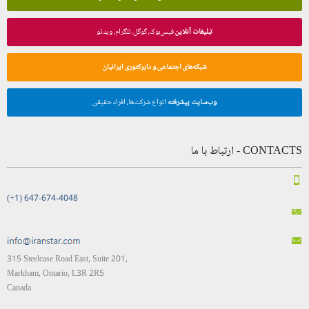
تبلیغات آنلاین
فیس‌بوک، گوگل، تلگرام، ویدئو
شبکه‌های اجتماعی و دایرکتوری ایرانیان
وب‌سایت پیشرفته
انواع شرکت‌ها، افراد حقیقی
CONTACTS - ارتباط با ما
(+1) 647-674-4048
315 Steelcase Road East, Suite 201,
Markham, Ontario, L3R 2R5
Canada