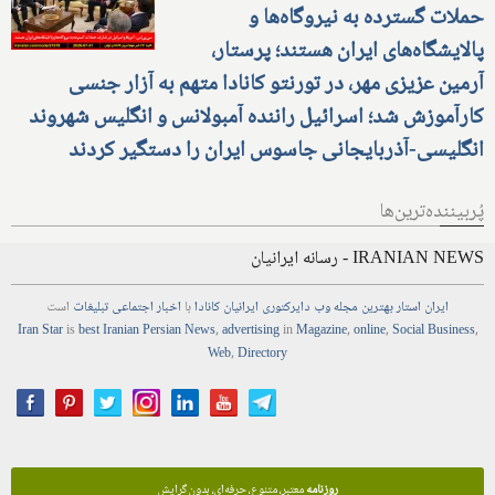
حملات گسترده به نیروگاه‌ها و
پالایشگاه‌های ایران هستند؛ پرستار،
آرمین عزیزی مهر، در تورنتو کانادا متهم به آزار جنسی
کارآموزش شد؛ اسرائیل راننده آمبولانس و انگلیس شهروند
انگلیسی-آذربایجانی جاسوس ایران را دستگیر کردند
پُربیننده‌ترین‌ها
IRANIAN NEWS - رسانه ایرانیان
ایران استار
بهترین
مجله
وب
دایرکتوری
ایرانیان کانادا
با
اخبار
اجتماعی
تبلیغات
است
Iran Star
is
best Iranian Persian
News
,
advertising
in
Magazine
,
online
,
Social Business
,
Web
,
Directory
روزنامه
معتبر، متنوع، حرفه‌ای، بدون گرایش