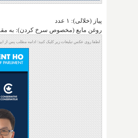
پیاز (خلالی): ۱ عدد
روغن مایع (مخصوص سرخ کردن): به مقدا
لطفا روی عکس تبلیغات زیر کلیک کنید؛ ادامه مطلب پس از این