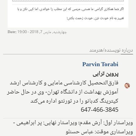
اگر شما همکاری گرامی ما هستی، مرسی که این مطلب را خواندی، اما کپی نکن و با
تغییر به نام خودت نزن، خودت زحمت بکش!
چهارشنبه, مارس 7, 2018 - 19:00
:
Date
درباره نویسنده/هنرمند
Parvin Torabi
پروین ترابی
فارق‌التحصیل کارشناسی مامایی و کارشناس ارشد
آموزش بهداشت از دانشگاه تهران- وی در حال حاضر
کیترینگ کدبانو را در تورنتو اداره می‌کند
647-466-3845
ویراستار اول: آرش مقدم؛ ویراستار نهایی: پر ابراهیمی -
ویراستاری موقت: عباس حسنلو