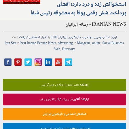
استخوانش زده و درد دارد؛ افشای
پرداخت شش رقمی یوفا به معشوقه رئیس فیفا
IRANIAN NEWS - رسانه ایرانیان
ایران استار
بهترین
مجله
وب
دایرکتوری
ایرانیان کانادا
با
اخبار
اجتماعی
تبلیغات
است
Iran Star
is
best Iranian Persian
News
,
advertising
in
Magazine
,
online
,
Social Business
,
Web
,
Directory
روزنامه
معتبر، متنوع، حرفه‌ای، بدون گرایش
تبلیغات آنلاین
فیس‌بوک، گوگل، تلگرام، ویدئو
شبکه‌های اجتماعی و دایرکتوری ایرانیان
وب‌سایت پیشرفته
انواع شرکت‌ها، افراد حقیقی