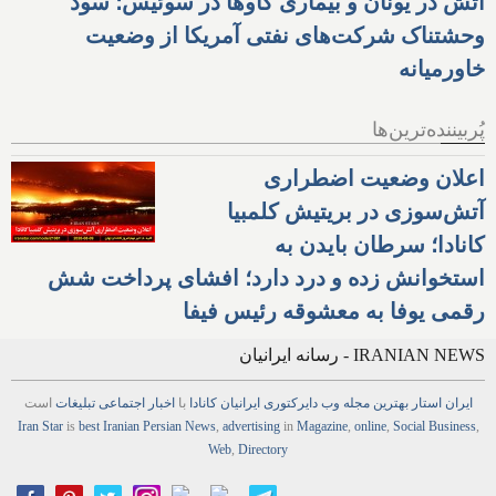
آتش در یونان و بیماری گاوها در سوئیس؛ سود
وحشتناک شرکت‌های نفتی آمریکا از وضعیت
خاورمیانه
پُربیننده‌ترین‌ها
اعلان وضعیت اضطراری
آتش‌سوزی در بریتیش کلمبیا
کانادا؛ سرطان بایدن به
استخوانش زده و درد دارد؛ افشای پرداخت شش
رقمی یوفا به معشوقه رئیس فیفا
IRANIAN NEWS - رسانه ایرانیان
ایران استار
بهترین
مجله
وب
دایرکتوری
ایرانیان کانادا
با
اخبار
اجتماعی
تبلیغات
است
Iran Star
is
best Iranian Persian
News
,
advertising
in
Magazine
,
online
,
Social Business
,
Web
,
Directory