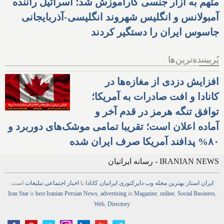
متهم به آزار جنسی کارآموزش شد؛ اسرائیل راننده
آمبولانس و انگلیس شهروند انگلیسی-آذربایجانی
جاسوس ایران را دستگیر کردند
پُربیننده‌ترین‌ها
افزایش دزدی از مغازه‌ها در
کانادا و افت صادرات به آمریکا؛
توافق تنگه هرمز در قدم آخر و
آماده اعلان است؛ تقریبا تمامی موشک‌های دوربرد و
۸۰% پدافند آمریکا صرف ایران شده
IRANIAN NEWS - رسانه ایرانیان
ایران استار
بهترین
مجله
وب
دایرکتوری
ایرانیان کانادا
با
اخبار
اجتماعی
تبلیغات
است
Iran Star
is
best Iranian Persian
News
,
advertising
in
Magazine
,
online
,
Social Business
,
Web
,
Directory