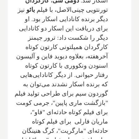
اسکار شد.
دومی شی
،
کارگردان
تورنتویی چینی‌الاصل، با فیلم
بائو
نیز
دیگر برنده کانادایی اسکار بود. او
برای دریافت این اسکار دو کانادایی
دیگر را شکست داد: ترور جیمنز
کارگردان همیلتونی کارتون کوتاه
آخرهفته، بعلاوه دیوید فاین و آلیسون
اسنودن ونکووری با کارتون کوتاه
رفتار حیوانی. از دیگر کانادایی‌هایی
که برنده اسکار نشدند می‌توان به
گوردون سیم برای طراحی تولید فیلم
"بازگشت ماری پاپین"، جرمی کومت
برای فیلم کوتاه حادثه‌ای "فاو"،
ماریان فارلی برای فیلم کوتاه
حادثه‌ای "مارگریت"، کرگ هنینگان